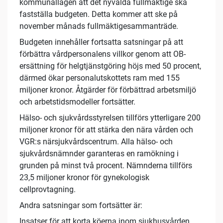
kommunallagen att det nyvalda fullmäktige ska
fastställa budgeten. Detta kommer att ske på
november månads fullmäktigesammanträde.
Budgeten innehåller fortsatta satsningar på att
förbättra vårdpersonalens villkor genom att OB-
ersättning för helgtjänstgöring höjs med 50 procent,
därmed ökar personalutskottets ram med 155
miljoner kronor. Åtgärder för förbättrad arbetsmiljö
och arbetstidsmodeller fortsätter.
Hälso- och sjukvårdsstyrelsen tillförs ytterligare 200
miljoner kronor för att stärka den nära vården och
VGR:s närsjukvårdscentrum. Alla hälso- och
sjukvårdsnämnder garanteras en ramökning i
grunden på minst två procent. Nämnderna tillförs
23,5 miljoner kronor för gynekologisk
cellprovtagning.
Andra satsningar som fortsätter är:
Insatser för att korta köerna inom sjukhusvården