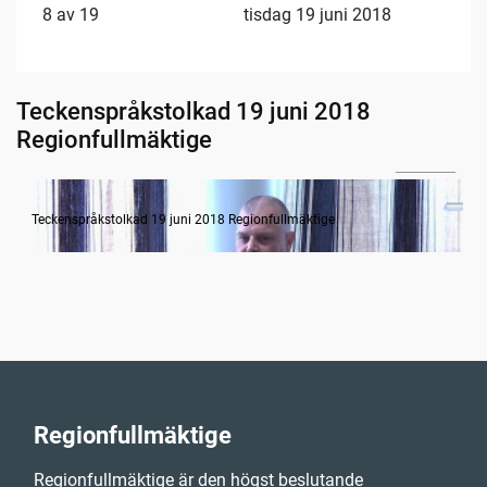
8 av 19
tisdag 19 juni 2018
Teckenspråkstolkad 19 juni 2018
Regionfullmäktige
1:51:39
Övergripande hälso- och sjukvårdsdebatt
Teckenspråkstolkad 19 juni 2018 Regionfullmäktige
Regionfullmäktige
Regionfullmäktige är den högst beslutande