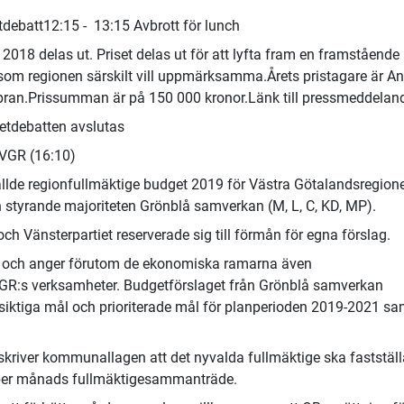
etdebatt12:15 - 13:15 Avbrott för lunch
2018 delas ut. Priset delas ut för att lyfta fram en framstående
som regionen särskilt vill uppmärksamma.Årets pristagare är A
ran.Prissumman är på 150 000 kronor.Länk till pressmeddelan
etdebatten avslutas
 VGR (16:10)
tällde regionfullmäktige budget 2019 för Västra Götalandsregion
 styrande majoriteten Grönblå samverkan (M, L, C, KD, MP).
 Vänsterpartiet reserverade sig till förmån för egna förslag.
t och anger förutom de ekonomiska ramarna även
R:s verksamheter. Budgetförslaget från Grönblå samverkan
gsiktiga mål och prioriterade mål för planperioden 2019-2021 sa
skriver kommunallagen att det nyvalda fullmäktige ska fastställ
ber månads fullmäktigesammanträde.