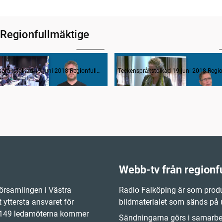
 Regionfullmäktige
1:19:21
Hälso- och sjukvård: primärvård, sjukhusvård, psykiatri, tandvård, habilitering hälsa
Utdelning av 2018 års kultur
Teckenspråkstolkad 19 juni 2018 Regionfullmäktige
Webb-tv från regionf
örsamlingen i Västra
Radio Falköping är som produ
 yttersta ansvaret för
bildmaterialet som sänds på
e 149 ledamöterna kommer
Sändningarna görs i samarbet