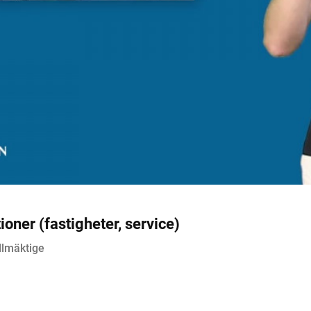
er (fastigheter, service)
llmäktige