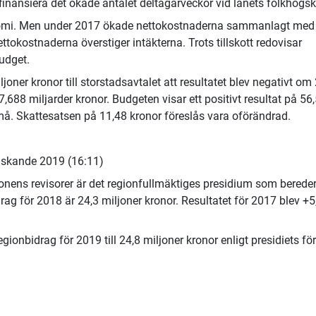
t finansiera det ökade antalet deltagarveckor vid länets folkhögsk
onomi. Men under 2017 ökade nettokostnaderna sammanlagt med
nettokostnaderna överstiger intäkterna. Trots tillskott redovisar
budget.
ner kronor till storstadsavtalet att resultatet blev negativt om
7,688 miljarder kronor. Budgeten visar ett positivt resultat på 56
å. Skattesatsen på 11,48 kronor föreslås vara oförändrad.
täskande 2019 (16:11)
onens revisorer är det regionfullmäktiges presidium som berede
ag för 2018 är 24,3 miljoner kronor. Resultatet för 2017 blev +5
gionbidrag för 2019 till 24,8 miljoner kronor enligt presidiets fö