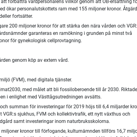
 att förbättra vårdpersonalens villkor genom att OB-ersättning f
ed ökar personalutskottets ram med 155 miljoner kronor. Åtgärd
ller fortsätter.
ligare 200 miljoner kronor för att stärka den nära vården och VGR
vårdsnämnder garanteras en ramökning i grunden på minst två
ronor för gynekologisk cellprovtagning.
vården genom köp av extern vård.
iljö (FVM), med digitala tjänster.
at2030, med målet att bli fossiloberoende till år 2030. Riktad
pen i enlighet med Västtågsutredningen avsätts.
och summan för investeringar för 2019 höjs till 6,4 miljarder kr
VGR:s sjukhus, FVM och kollektivtrafik, ett nytt växthus och
dgård samt investeringar inom naturbruksskolorna.
ljoner kronor till förfogande, kulturnämnden tillförs 16,7 milj