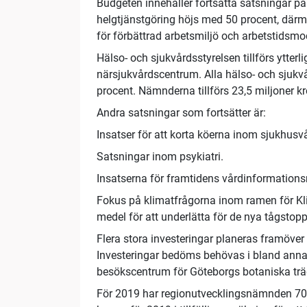
Budgeten innehåller fortsatta satsningar på
helgtjänstgöring höjs med 50 procent, därm
för förbättrad arbetsmiljö och arbetstidsmode
Hälso- och sjukvårdsstyrelsen tillförs ytter
närsjukvårdscentrum. Alla hälso- och sjuk
procent. Nämnderna tillförs 23,5 miljoner k
Andra satsningar som fortsätter är:
Insatser för att korta köerna inom sjukhus
Satsningar inom psykiatri.
Insatserna för framtidens vårdinformationsm
Fokus på klimatfrågorna inom ramen för Klim
medel för att underlätta för de nya tågstop
Flera stora investeringar planeras framöver 
Investeringar bedöms behövas i bland annat 
besökscentrum för Göteborgs botaniska trä
För 2019 har regionutvecklingsnämnden 70 mi