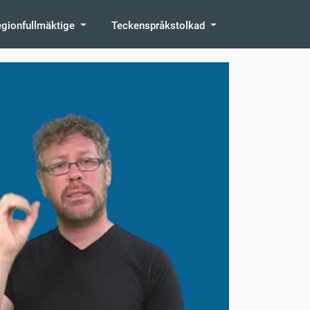
egionfullmäktige
Teckenspråkstolkad