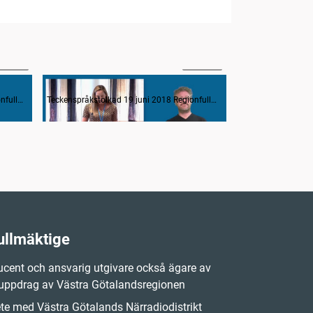
13:37
2:07:29
pris
Hälso- och sjukvård: primärvård, sjukhusvård, psykiatri, tandvård, habilitering hälsa,
Patientnämn
Teckenspråkstolkad 19 juni 2018 Regionfullmäktige
Teckenspråkstolkad 19 juni 2018 Regionfullmäktige
ullmäktige
cent och ansvarig utgivare också ägare av
 uppdrag av Västra Götalandsregionen
e med Västra Götalands Närradiodistrikt