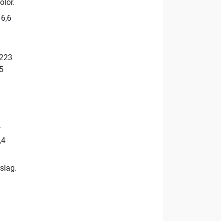
olor.
 6,6
 223
,5
r
,4
rslag.