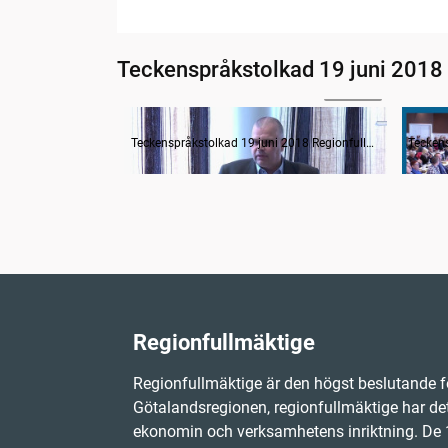
Teckenspråkstolkad 19 juni 2018
1:51:39
Övergripande hälso- och sjukvårdsdebatt
Teckenspråkstolkad 19 juni 2018 Regionfullmäktige
Regionfullmäktige
Regionfullmäktige är den högst beslutande f
Götalandsregionen, regionfullmäktige har det
ekonomin och verksamhetens inriktning. D