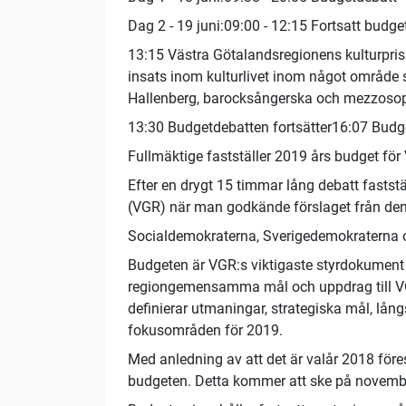
Dag 2 - 19 juni:09:00 - 12:15 Fortsatt budg
13:15 Västra Götalandsregionens kulturpris 
insats inom kulturlivet inom något område 
Hallenberg, barocksångerska och mezzosop
13:30 Budgetdebatten fortsätter16:07 Budg
Fullmäktige fastställer 2019 års budget för
Efter en drygt 15 timmar lång debatt fasts
(VGR) när man godkände förslaget från den
Socialdemokraterna, Sverigedemokraterna och
Budgeten är VGR:s viktigaste styrdokumen
regiongemensamma mål och uppdrag till VG
definierar utmaningar, strategiska mål, lån
fokusområden för 2019.
Med anledning av att det är valår 2018 före
budgeten. Detta kommer att ske på novem