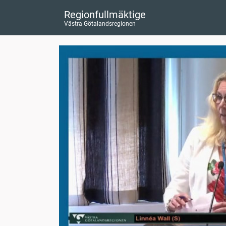
Regionfullmäktige
Västra Götalandsregionen