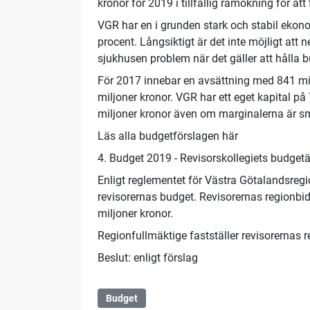
kronor för 2019 i tillfällig ramökning för at
VGR har en i grunden stark och stabil ek
procent. Långsiktigt är det inte möjligt att 
sjukhusen problem när det gäller att hålla 
För 2017 innebar en avsättning med 841 miljo
miljoner kronor. VGR har ett eget kapital på 
miljoner kronor även om marginalerna är sm
Läs alla budgetförslagen här
4. Budget 2019 - Revisorskollegiets budge
Enligt reglementet för Västra Götalandsregi
revisorernas budget. Revisorernas regionbidr
miljoner kronor.
Regionfullmäktige fastställer revisorernas re
Beslut: enligt förslag
Budget