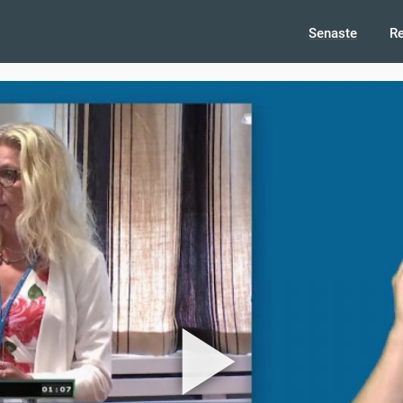
Senaste
R