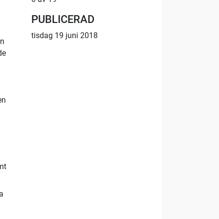
PUBLICERAD
tisdag 19 juni 2018
nn
de
en
mt
a