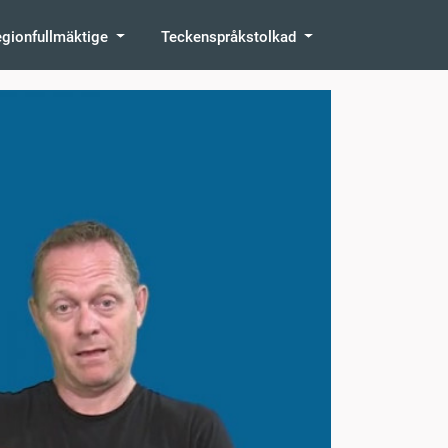
egionfullmäktige
Teckenspråkstolkad