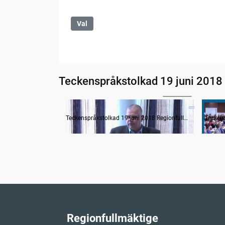
Val
Teckenspråkstolkad 19 juni 2018
1:51:39
Övergripande hälso- och sjukvårdsdebatt
Teckenspråkstolkad 19 juni 2018 Regionfullmäktige
Regionfullmäktige