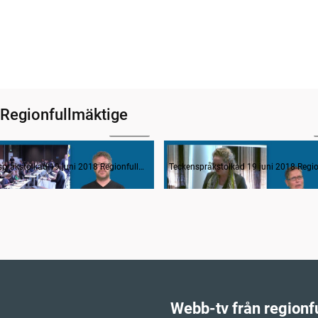
 Regionfullmäktige
1:19:21
Hälso- och sjukvård: primärvård, sjukhusvård, psykiatri, tandvård, habilitering hälsa
Utdelning av 2018 års kultur
Teckenspråkstolkad 19 juni 2018 Regionfullmäktige
Webb-tv från regionf