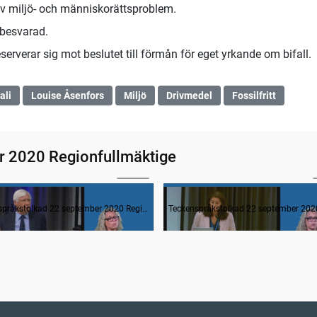
av miljö- och människorättsproblem.
 besvarad.
serverar sig mot beslutet till förmån för eget yrkande om bifall.
ali
Louise Åsenfors
Miljö
Drivmedel
Fossilfritt
r 2020 Regionfullmäktige
31:56
estund
Teckenspråkstolkad 22 september 2020 Regionfullmäktige