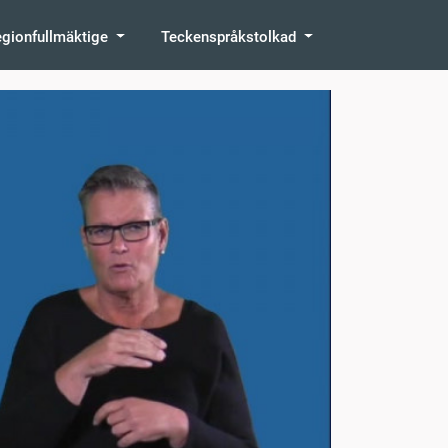
egionfullmäktige
Teckenspråkstolkad