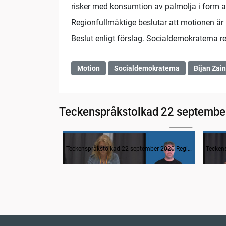
risker med konsumtion av palmolja i form 
Regionfullmäktige beslutar att motionen är
Beslut enligt förslag. Socialdemokraterna re
Motion
Socialdemokraterna
Bijan Zain
Teckenspråkstolkad 22 septembe
04:12
Inledande formalia
Fråg
Teckenspråkstolkad 22 september 2020 Regionfullmäktige