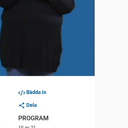
Bädda in
Dela
PROGRAM
s
10 av 21