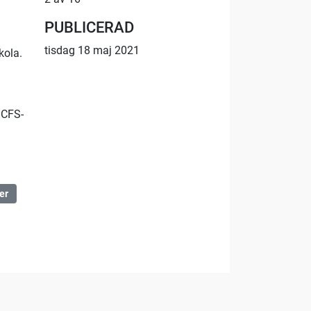
PUBLICERAD
tisdag 18 maj 2021
kola.
/CFS-
er
:27:33
12:04