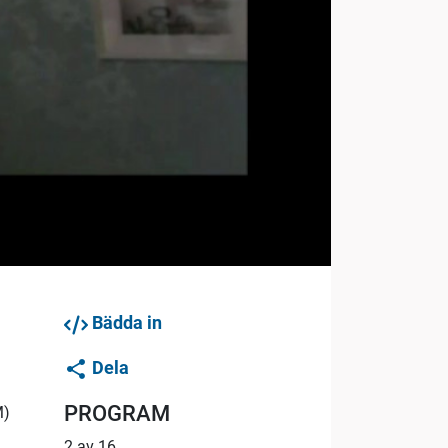
Bädda in
Dela
PROGRAM
M)
2 av 16