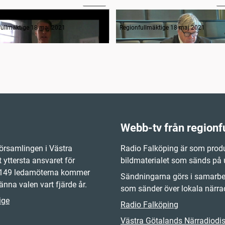
estund
fullmäktige 18 maj 2021
Regionfullmäktige 18 maj 2021
Webb-tv från regionf
örsamlingen i Västra
Radio Falköping är som produ
 yttersta ansvaret för
bildmaterialet som sänds på
e 149 ledamöterna kommer
Sändningarna görs i samarbet
änna valen vart fjärde år.
som sänder över lokala närrad
ige
Radio Falköping
Västra Götalands Närradiodist