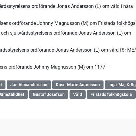
kvårdsstyrelsens ordförande Jonas Andersson (L) om våld i nära
relsens ordförande Johnny Magnusson (M) om Fristads folkhögs
- och sjukvårdsstyrelsens ordförande Jonas Andersson (L) om
vårdsstyrelsens ordförande Jonas Andersson (L) om vård för ME
relsens ordförande Johnny Magnusson (M) om 1177
d
Jan Alexandersson
Rose-Marie Antonsson
Inga-Maj Krüg
Jämställdhet
Gustaf Josefson
Våld
Fristads folkhögskola
46:19
1