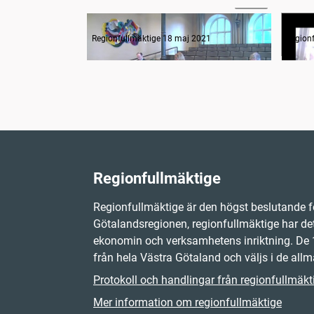
Inledande formalia
Fråg
Regionfullmäktige 18 maj 2021
Region
Regionfullmäktige
Regionfullmäktige är den högst beslutande f
Götalandsregionen, regionfullmäktige har det
ekonomin och verksamhetens inriktning. D
från hela Västra Götaland och väljs i de allm
Protokoll och handlingar från regionfullmäkt
Mer information om regionfullmäktige