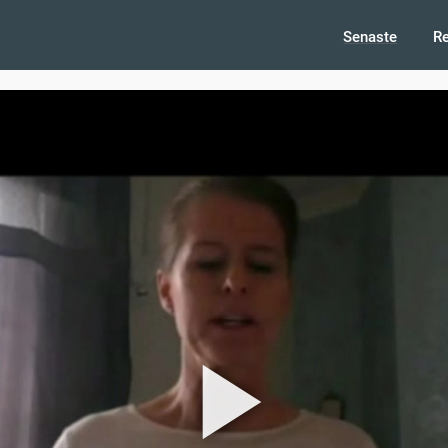
Senaste
R