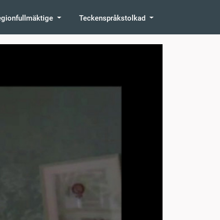
egionfullmäktige
Teckenspråkstolkad