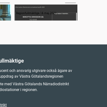
Interpellation: det psykiatriska omhändertagandet?
Revisionens ramplanering för 2021
Sverigeförha
Regionfullmäktige 18 maj 2021
Regionfullmäktige
ullmäktige
cent och ansvarig utgivare också ägare av
 uppdrag av Västra Götalandsregionen
e med Västra Götalands Närradiodistrikt
iostationer i regionen.
rikt