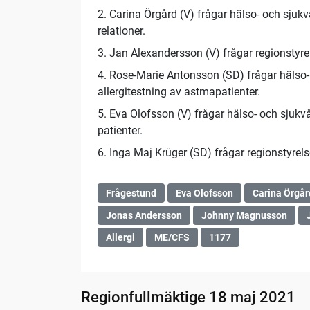
2. Carina Örgård (V) frågar hälso- och sju
relationer.
3. Jan Alexandersson (V) frågar regionsty
4. Rose-Marie Antonsson (SD) frågar hälso
allergitestning av astmapatienter.
5. Eva Olofsson (V) frågar hälso- och sjuk
patienter.
6. Inga Maj Krüger (SD) frågar regionsty
Frågestund
Eva Olofsson
Carina Örgår
Jonas Andersson
Johnny Magnusson
Allergi
ME/CFS
1177
Regionfullmäktige 18 maj 2021
03:29