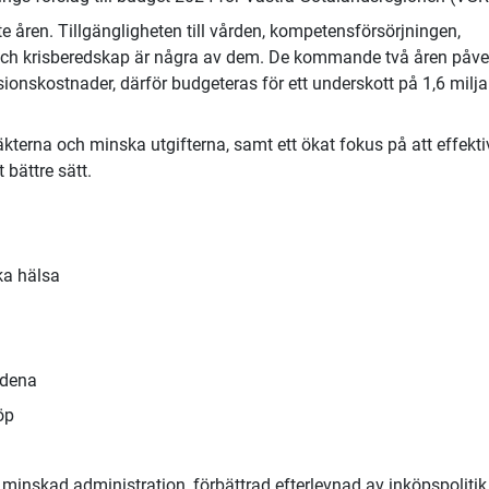
 åren. Tillgängligheten till vården, kompetensförsörjningen,
och krisberedskap är några av dem. De kommande två åren påv
nsionskostnader, därför budgeteras för ett underskott på 1,6 milja
äkterna och minska utgifterna, samt ett ökat fokus på att effekti
bättre sätt.
ka hälsa
lödena
köp
 minskad administration, förbättrad efterlevnad av inköpspolitik