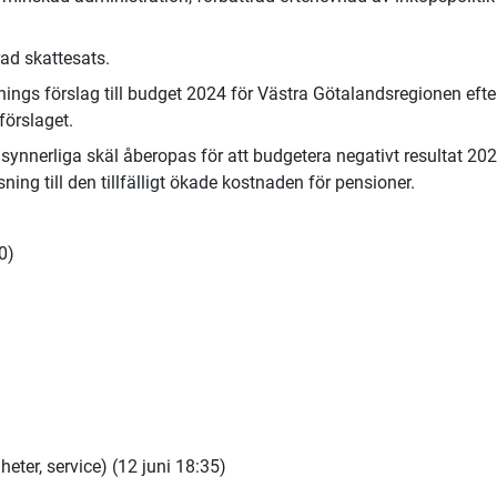
rad skattesats.
ings förslag till budget 2024 för Västra Götalandsregionen efte
förslaget.
tt synnerliga skäl åberopas för att budgetera negativt resultat 20
ng till den tillfälligt ökade kostnaden för pensioner.
0)
er, service) (12 juni 18:35)