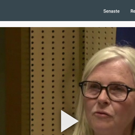
Senaste
R