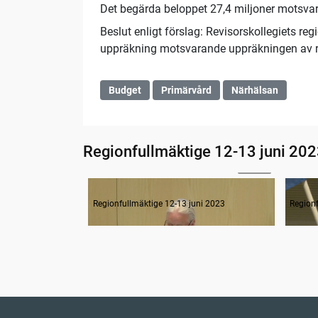
Det begärda beloppet 27,4 miljoner motsva
Beslut enligt förslag: Revisorskollegiets r
uppräkning motsvarande uppräkningen av r
Budget
Primärvård
Närhälsan
Regionfullmäktige 12-13 juni 20
12:38
1-4 Inledande formalia, revision 2022, detaljbudget 2023
Regionfullmäktige 12-13 juni 2023
Regionf