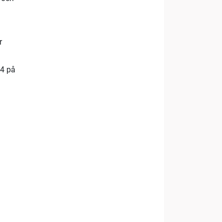
r
24 på