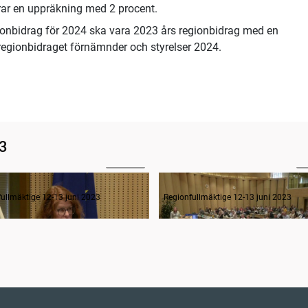
rar en uppräkning med 2 procent.
egionbidrag för 2024 ska vara 2023 års regionbidrag med en
egionbidraget förnämnder och styrelser 2024.
23
2:16:22
2
Budget (1/10) Inledande gruppledardebatt, Regional utveckling
ullmäktige 12-13 juni 2023
Regionfullmäktige 12-13 juni 2023