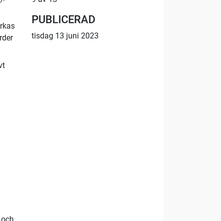
PUBLICERAD
erkas
tisdag 13 juni 2023
rder
vt
 och