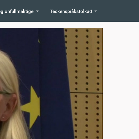
egionfullmäktige
Teckenspråkstolkad