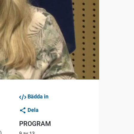
Bädda in
Dela
PROGRAM
).
9 av 13