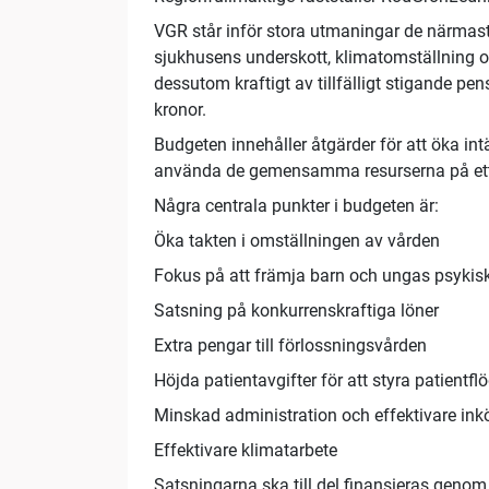
VGR står inför stora utmaningar de närmaste
sjukhusens underskott, klimatomställning 
dessutom kraftigt av tillfälligt stigande pe
kronor.
Budgeten innehåller åtgärder för att öka int
använda de gemensamma resurserna på ett 
Några centrala punkter i budgeten är:
Öka takten i omställningen av vården
Fokus på att främja barn och ungas psykis
Satsning på konkurrenskraftiga löner
Extra pengar till förlossningsvården
Höjda patientavgifter för att styra patientf
Minskad administration och effektivare in
Effektivare klimatarbete
Satsningarna ska till del finansieras genom