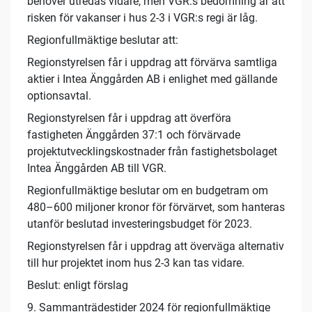
behöver utredas vidare, men VGR:s bedömning är att
risken för vakanser i hus 2-3 i VGR:s regi är låg.
Regionfullmäktige beslutar att:
Regionstyrelsen får i uppdrag att förvärva samtliga
aktier i Intea Änggården AB i enlighet med gällande
optionsavtal.
Regionstyrelsen får i uppdrag att överföra
fastigheten Änggården 37:1 och förvärvade
projektutvecklingskostnader från fastighetsbolaget
Intea Änggården AB till VGR.
Regionfullmäktige beslutar om en budgetram om
480–600 miljoner kronor för förvärvet, som hanteras
utanför beslutad investeringsbudget för 2023.
Regionstyrelsen får i uppdrag att överväga alternativ
till hur projektet inom hus 2-3 kan tas vidare.
Beslut: enligt förslag
9. Sammanträdestider 2024 för regionfullmäktige