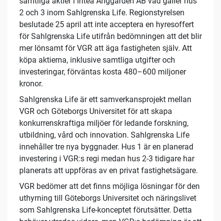
samtliga aktier i Intea Änggården AB vad gäller hus
2 och 3 inom Sahlgrenska Life. Regionstyrelsen
beslutade 25 april att inte acceptera en hyresoffert
för Sahlgrenska Life utifrån bedömningen att det blir
mer lönsamt för VGR att äga fastigheten själv. Att
köpa aktierna, inklusive samtliga utgifter och
investeringar, förväntas kosta 480–600 miljoner
kronor.
Sahlgrenska Life är ett samverkansprojekt mellan
VGR och Göteborgs Universitet för att skapa
konkurrenskraftiga miljöer för ledande forskning,
utbildning, vård och innovation. Sahlgrenska Life
innehåller tre nya byggnader. Hus 1 är en planerad
investering i VGR:s regi medan hus 2-3 tidigare har
planerats att uppföras av en privat fastighetsägare.
VGR bedömer att det finns möjliga lösningar för den
uthyrning till Göteborgs Universitet och näringslivet
som Sahlgrenska Life-konceptet förutsätter. Detta