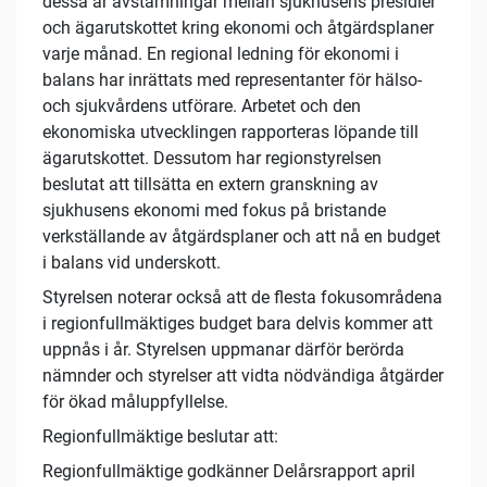
dessa är avstämningar mellan sjukhusens presidier
och ägarutskottet kring ekonomi och åtgärdsplaner
varje månad. En regional ledning för ekonomi i
balans har inrättats med representanter för hälso-
och sjukvårdens utförare. Arbetet och den
ekonomiska utvecklingen rapporteras löpande till
ägarutskottet. Dessutom har regionstyrelsen
beslutat att tillsätta en extern granskning av
sjukhusens ekonomi med fokus på bristande
verkställande av åtgärdsplaner och att nå en budget
i balans vid underskott.
Styrelsen noterar också att de flesta fokusområdena
i regionfullmäktiges budget bara delvis kommer att
uppnås i år. Styrelsen uppmanar därför berörda
nämnder och styrelser att vidta nödvändiga åtgärder
för ökad måluppfyllelse.
Regionfullmäktige beslutar att:
Regionfullmäktige godkänner Delårsrapport april