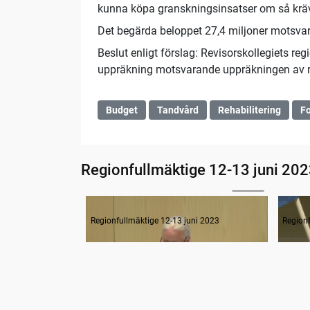
kunna köpa granskningsinsatser om så kräv
Det begärda beloppet 27,4 miljoner motsva
Beslut enligt förslag: Revisorskollegiets r
uppräkning motsvarande uppräkningen av r
Budget
Tandvård
Rehabilitering
Fo
Regionfullmäktige 12-13 juni 20
12:38
1-4 Inledande formalia, revision 2022, detaljbudget 2023
Regionfullmäktige 12-13 juni 2023
Regionf