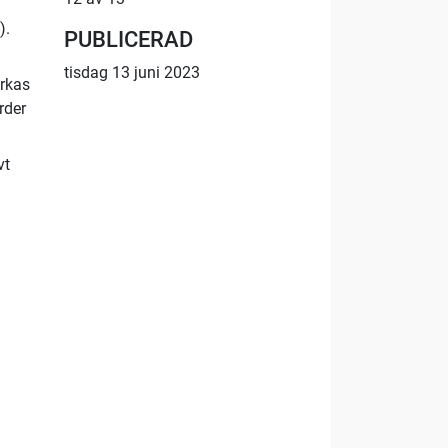
).
PUBLICERAD
tisdag 13 juni 2023
erkas
rder
vt