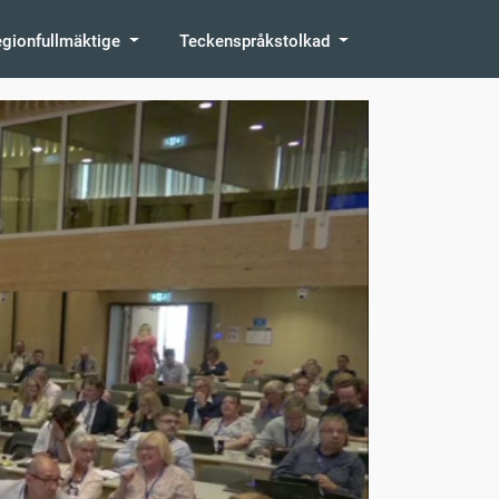
egionfullmäktige
Teckenspråkstolkad