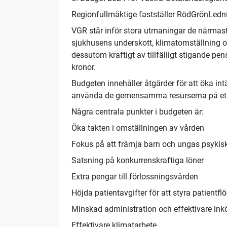
Regionfullmäktige fastställer RödGrönLedni
VGR står inför stora utmaningar de närmaste
sjukhusens underskott, klimatomställning 
dessutom kraftigt av tillfälligt stigande pe
kronor.
Budgeten innehåller åtgärder för att öka int
använda de gemensamma resurserna på ett 
Några centrala punkter i budgeten är:
Öka takten i omställningen av vården
Fokus på att främja barn och ungas psykis
Satsning på konkurrenskraftiga löner
Extra pengar till förlossningsvården
Höjda patientavgifter för att styra patientf
Minskad administration och effektivare in
Effektivare klimatarbete