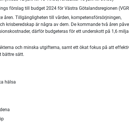
ngs förslag till budget 2024 för Västra Götalandsregionen (VGR
 åren. Tillgängligheten till vården, kompetensförsörjningen,
och krisberedskap är några av dem. De kommande två åren påv
nsionskostnader, därför budgeteras för ett underskott på 1,6 milja
äkterna och minska utgifterna, samt ett ökat fokus på att effekti
bättre sätt.
ka hälsa
lödena
köp