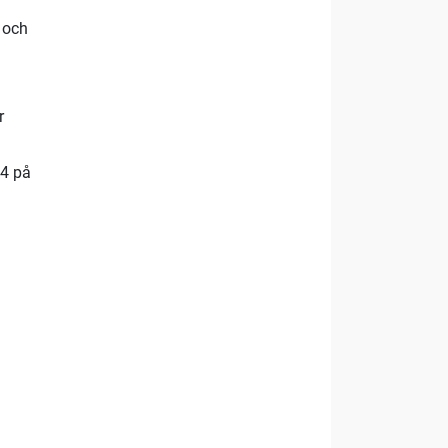
 och
r
24 på