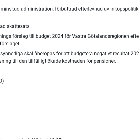
 minskad administration, förbättrad efterlevnad av inköpspolitik
rad skattesats.
ings förslag till budget 2024 för Västra Götalandsregionen efte
förslaget.
tt synnerliga skäl åberopas för att budgetera negativt resultat 20
ng till den tillfälligt ökade kostnaden för pensioner.
0)