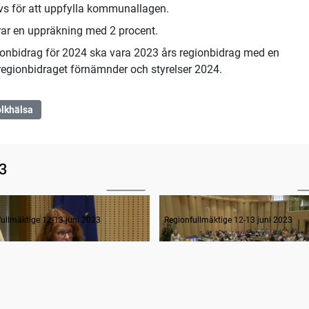
s för att uppfylla kommunallagen.
rar en uppräkning med 2 procent.
egionbidrag för 2024 ska vara 2023 års regionbidrag med en
egionbidraget förnämnder och styrelser 2024.
lkhälsa
23
2:16:22
2
Budget (1/10) Inledande gruppledardebatt, Regional utveckling
ullmäktige 12-13 juni 2023
Regionfullmäktige 12-13 juni 2023