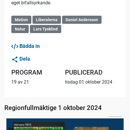
eget bifallsyrkande.
Motion
Liberalerna
Daniel Andersson
Natur
Lars Tysklind
Bädda in
Dela
PROGRAM
PUBLICERAD
19 av 21
tisdag 01 oktober 2024
Regionfullmäktige 1 oktober 2024
04:44
1. Inledning
Regionfullmäktige 1 oktober 2024