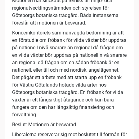
Motionen har skickats på remiss till miljö- och
regionutvecklingsnämnden och styrelsen för
Göteborgs botaniska trädgård. Båda instanserna
föreslår att motionen är besvarad.
Koncernkontorets sammanvägda bedömning är att
en förstudie om fröbank för vilda växter bör uppdras
på nationell nivå snarare än regional då frågan om
en vilda växter bör uppdras på nationell nivå snarare
än regional då frågan om en sådan fröbank är en
nationell, eller till och med nordisk, angelägenhet.
Det pågår ett arbete med att starta upp en fröbank
för Västra Götalands hotade vilda arter hos
Göteborgs botaniska trädgård. En fröbank för vilda
växter är ett långsiktigt åtagande och kan bara
fungera om den har långsiktig finansiering och
förvaltning.
Beslut: Motionen är besvarad.
Liberalerna reserverar sig mot beslutet till förmån för