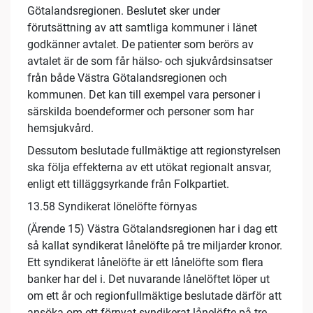
Götalandsregionen. Beslutet sker under
förutsättning av att samtliga kommuner i länet
godkänner avtalet. De patienter som berörs av
avtalet är de som får hälso- och sjukvårdsinsatser
från både Västra Götalandsregionen och
kommunen. Det kan till exempel vara personer i
särskilda boendeformer och personer som har
hemsjukvård.
Dessutom beslutade fullmäktige att regionstyrelsen
ska följa effekterna av ett utökat regionalt ansvar,
enligt ett tilläggsyrkande från Folkpartiet.
13.58 Syndikerat lönelöfte förnyas
(Ärende 15) Västra Götalandsregionen har i dag ett
så kallat syndikerat lånelöfte på tre miljarder kronor.
Ett syndikerat lånelöfte är ett lånelöfte som flera
banker har del i. Det nuvarande lånelöftet löper ut
om ett år och regionfullmäktige beslutade därför att
ansöka om ett förnyat syndikerat lånelöfte på tre