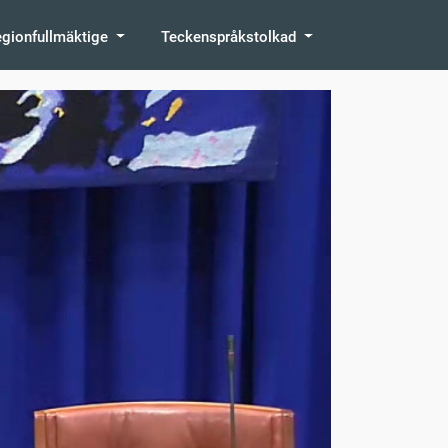
egionfullmäktige
Teckenspråkstolkad