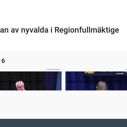
an av nyvalda i Regionfullmäktige
16
36:19
Interpellation om Västra stambanan
Förslag till nya ägardirektiv
fullmäktige 11 oktober 2016
Regionfullmäktige 11 oktober 2016