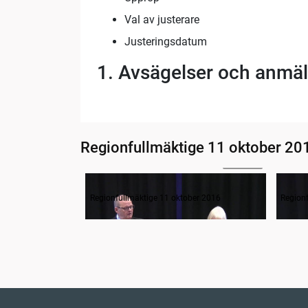
Val av justerare
Justeringsdatum
1. Avsägelser och anmäl
Regionfullmäktige 11 oktober 20
03:26
1:01:55
Frågestund
ber 2016
Regionfullmäktige 11 oktober 2016
Region