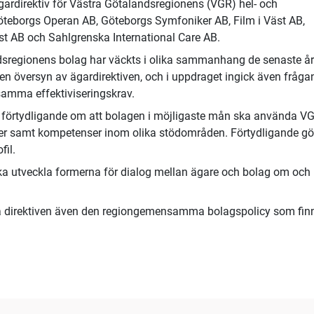
gardirektiv för Västra Götalandsregionens (VGR) hel- och
Göteborgs Operan AB, Göteborgs Symfoniker AB, Film i Väst AB,
st AB och Sahlgrenska International Care AB.
sregionens bolag har väckts i olika sammanhang de senaste åre
 en översyn av ägardirektiven, och i uppdraget ingick även fråg
amma effektiviseringskrav.
tt förtydligande om att bolagen i möjligaste mån ska använda V
ter samt kompetenser inom olika stödområden. Förtydligande gö
fil.
ska utveckla formerna för dialog mellan ägare och bolag om och
la direktiven även den regiongemensamma bolagspolicy som fin