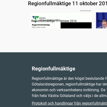
Regionfullmäktige 11 oktober 20
05:54
Information om dagens ärenden
Inled
Regionfullmäktige 11 oktober 2016
Region
Regionfullmäktige
Regionfullmäktige är den högst beslutande f
Götalandsregionen, regionfullmäktige har det
ekonomin och verksamhetens inriktning. D
från hela Västra Götaland och väljs i de allm
Protokoll och handlingar från regionfullmäkt