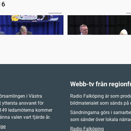
16
03:26
1
ande formalia
Frågestund
fullmäktige 11 oktober 2016
Regionfullmäktige 11 oktober 2016
Webb-tv från regionf
örsamlingen i Västra
Radio Falköping är som produ
 yttersta ansvaret för
bildmaterialet som sänds på
e 149 ledamöterna kommer
Sändningarna görs i samarbet
änna valen vart fjärde år.
som sänder över lokala närrad
ige
Radio Falköping