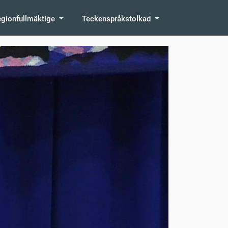
egionfullmäktige
Teckenspråkstolkad