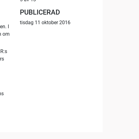
PUBLICERAD
tisdag 11 oktober 2016
n. I
an om
GR:s
rs
ns