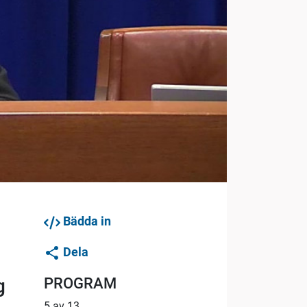
Bädda in
Dela
PROGRAM
g
5 av 13