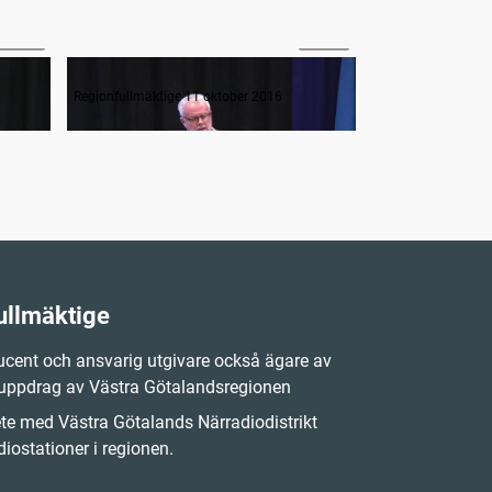
:01:55
36:19
Interpellation om Västra stambanan
Förslag till ny
Regionfullmäktige 11 oktober 2016
Regionfullmäktige
ullmäktige
cent och ansvarig utgivare också ägare av
 uppdrag av Västra Götalandsregionen
e med Västra Götalands Närradiodistrikt
iostationer i regionen.