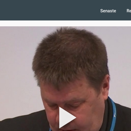
Senaste
R