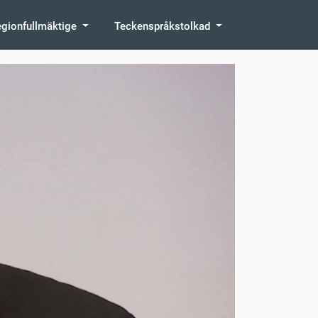
egionfullmäktige
Teckenspråkstolkad