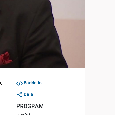
k
Bädda in
Dela
PROGRAM
5 av 20