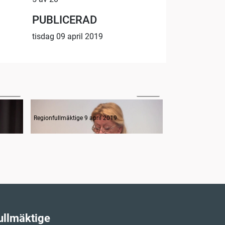
PUBLICERAD
tisdag 09 april 2019
48:52
33:09
Interpellation om arbetet mot hedersrelaterat våld
Regionfullmäktige 9 april 2019
Regionfullmäktige 
ullmäktige