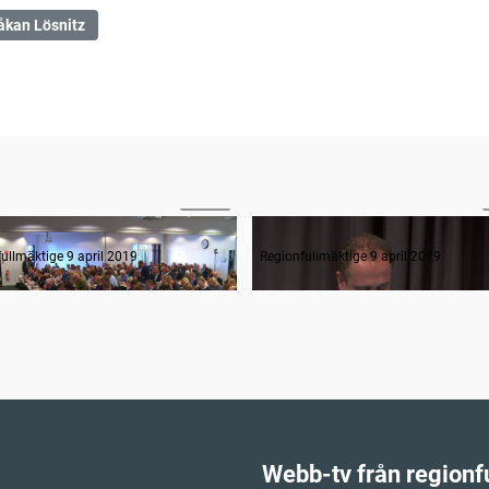
åkan Lösnitz
02:33
ande formalia
Frågestund
ullmäktige 9 april 2019
Regionfullmäktige 9 april 2019
Webb-tv från regionf