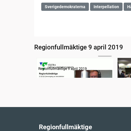
Sverigedemokraterna
Interpellation
H
Regionfullmäktige 9 april 2019
30:08
Information
Inled
Regionfullmäktige 9 april 2019
Regionf
Regionfullmäktige