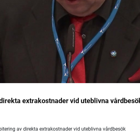
 direkta extrakostnader vid uteblivna vårdbesö
itering av direkta extrakostnader vid uteblivna vårdbesök