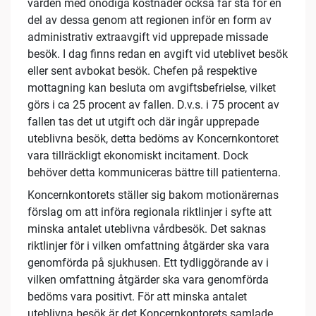
vården med onödiga kostnader också får stå för en
del av dessa genom att regionen inför en form av
administrativ extraavgift vid upprepade missade
besök. I dag finns redan en avgift vid uteblivet besök
eller sent avbokat besök. Chefen på respektive
mottagning kan besluta om avgiftsbefrielse, vilket
görs i ca 25 procent av fallen. D.v.s. i 75 procent av
fallen tas det ut utgift och där ingår upprepade
uteblivna besök, detta bedöms av Koncernkontoret
vara tillräckligt ekonomiskt incitament. Dock
behöver detta kommuniceras bättre till patienterna.
Koncernkontorets ställer sig bakom motionärernas
förslag om att införa regionala riktlinjer i syfte att
minska antalet uteblivna vårdbesök. Det saknas
riktlinjer för i vilken omfattning åtgärder ska vara
genomförda på sjukhusen. Ett tydliggörande av i
vilken omfattning åtgärder ska vara genomförda
bedöms vara positivt. För att minska antalet
uteblivna besök är det Koncernkontorets samlade