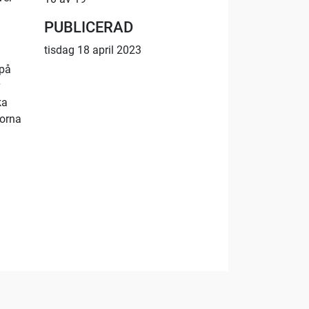
PUBLICERAD
tisdag 18 april 2023
 på
ka
rorna
23:10
48:56