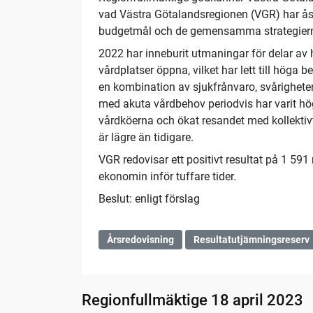
vad Västra Götalandsregionen (VGR) har åst
budgetmål och de gemensamma strategier
2022 har inneburit utmaningar för delar av h
vårdplatser öppna, vilket har lett till höga 
en kombination av sjukfrånvaro, svårigheter 
med akuta vårdbehov periodvis har varit hö
vårdköerna och ökat resandet med kollektiv
är lägre än tidigare.
VGR redovisar ett positivt resultat på 1 591
ekonomin inför tuffare tider.
Beslut: enligt förslag
Årsredovisning
Resultatutjämningsreserv
Regionfullmäktige 18 april 2023
02:06