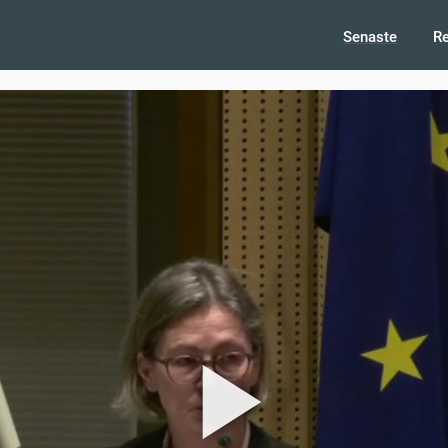
Senaste
R