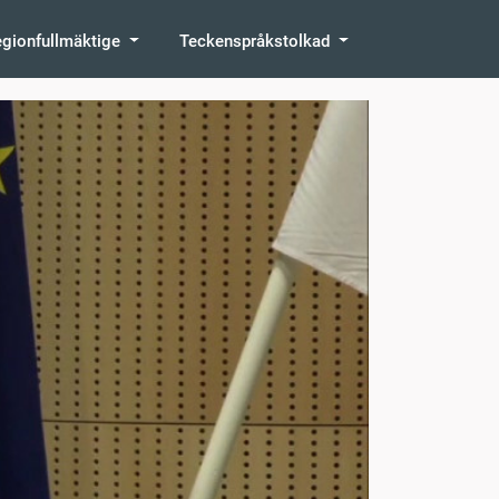
egionfullmäktige
Teckenspråkstolkad