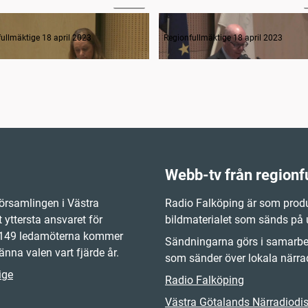
rågestund
ullmäktige 18 april 2023
Regionfullmäktige 18 april 2023
Webb-tv från regionf
örsamlingen i Västra
Radio Falköping är som produ
 yttersta ansvaret för
bildmaterialet som sänds på
e 149 ledamöterna kommer
Sändningarna görs i samarbet
änna valen vart fjärde år.
som sänder över lokala närrad
ige
Radio Falköping
Västra Götalands Närradiodist