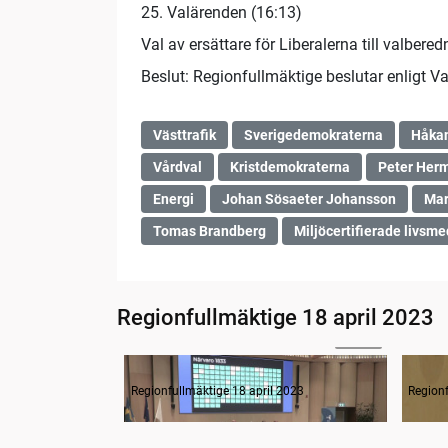
25. Valärenden (16:13)
Val av ersättare för Liberalerna till valber
Beslut: Regionfullmäktige beslutar enligt V
Västtrafik
Sverigedemokraterna
Håkan
Vårdval
Kristdemokraterna
Peter Her
Energi
Johan Sösaeter Johansson
Mar
Tomas Brandberg
Miljöcertifierade livsme
Regionfullmäktige 18 april 2023
02:06
1. Mötets öppnande
2. F
Regionfullmäktige 18 april 2023
Regionf