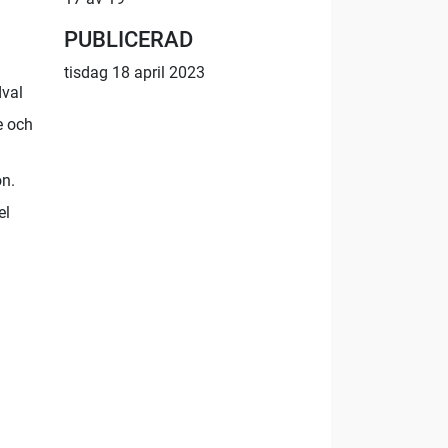
PUBLICERAD
tisdag 18 april 2023
dval
e och
on.
el