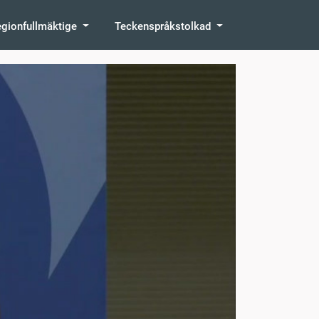
egionfullmäktige
Teckenspråkstolkad