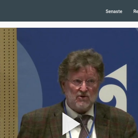
Senaste
R