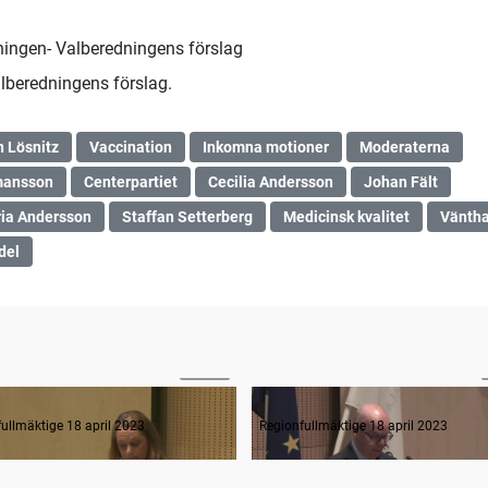
edningen- Valberedningens förslag
alberedningens förslag.
 Lösnitz
Vaccination
Inkomna motioner
Moderaterna
mansson
Centerpartiet
Cecilia Andersson
Johan Fält
ia Andersson
Staffan Setterberg
Medicinsk kvalitet
Väntha
del
10:34
rågestund
ullmäktige 18 april 2023
Regionfullmäktige 18 april 2023