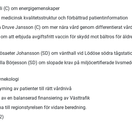
li (C) om energigemenskaper
medicinsk kvalitetsstruktur och förbättrad patientinformation
a Druve Jansson (C) om mer nära vård genom differentierat vår
 att erbjuda avgiftsfritt vaccin för skydd mot bältros för äldr
saeter Johansson (SD) om vänthall vid Lödöse södra tågstati
a Börjesson (SD) om slopade krav på miljöcertifierade livsmed
ynekologi
ing av patienter till rätt vårdnivå
v en balanserad finansiering av Västtrafik
 till regionstyrelsen för vidare beredning.
2)