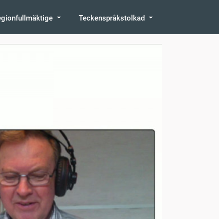
egionfullmäktige
Teckenspråkstolkad