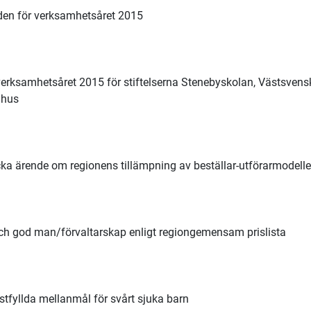
den för verksamhetsåret 2015
 verksamhetsåret 2015 för stiftelserna Stenebyskolan, Västsvens
nhus
cka ärende om regionens tillämpning av beställar-utförarmodell
ch god man/förvaltarskap enligt regiongemensam prislista
tfyllda mellanmål för svårt sjuka barn