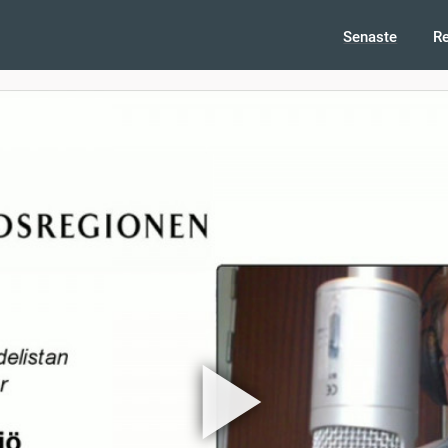
Senaste
R