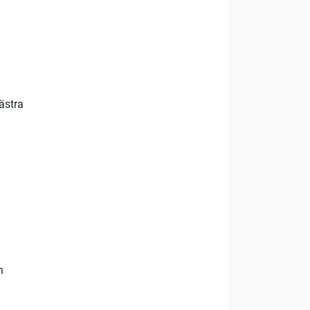
ästra
n