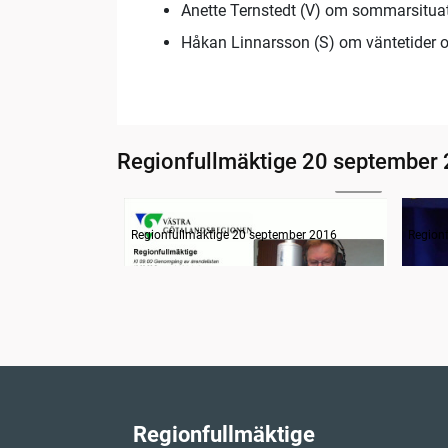
Anette Ternstedt (V) om sommarsituat
Håkan Linnarsson (S) om väntetider o
Regionfullmäktige 20 september
24:48
Information om dagens ärenden
Inled
Regionfullmäktige 20 september 2016
Region
Regionfullmäktige