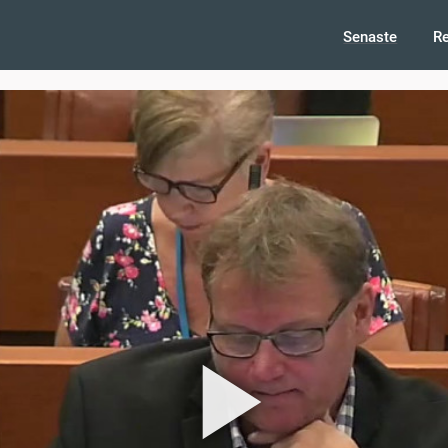
Senaste
R