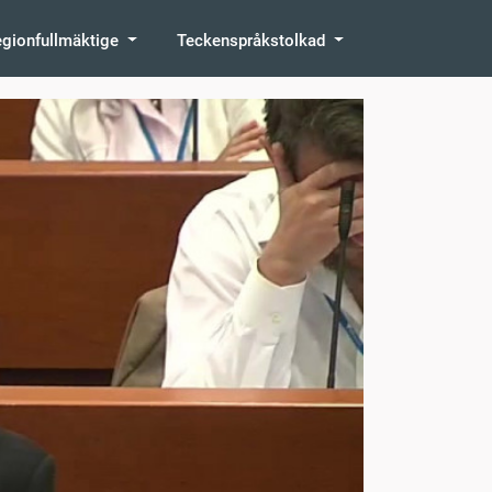
egionfullmäktige
Teckenspråkstolkad