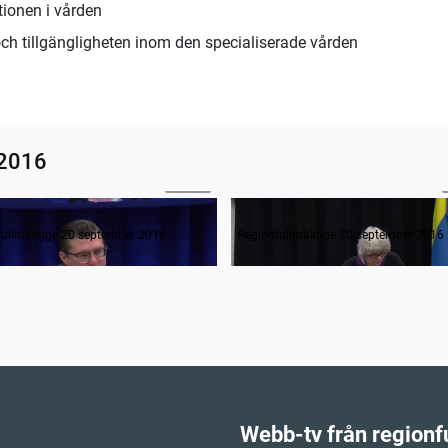
ionen i vården
ch tillgängligheten inom den specialiserade vården
 2016
04:21
ande formalia
fullmäktige 20 september 2016
Regionfullmäktige 20 september 2016
Webb-tv från regionf