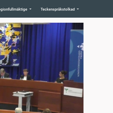
egionfullmäktige
Teckenspråkstolkad