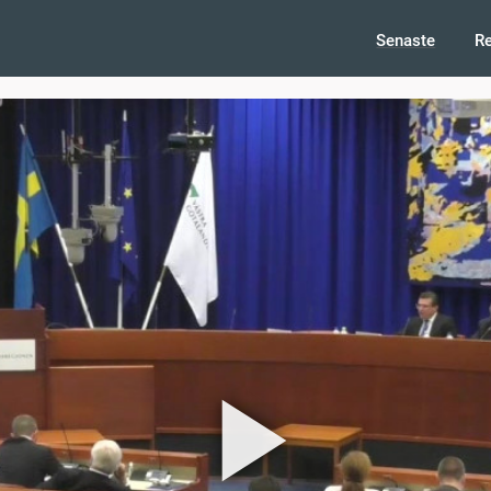
Senaste
R