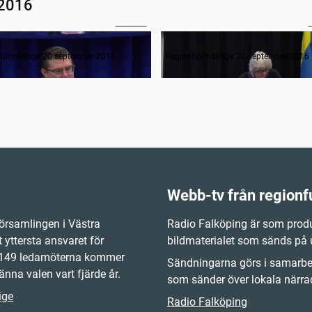
 2016
04:21
ande formalia
fullmäktige 20 september 2016
Regionfullmäktige 20 september 2016
Webb-tv från regionf
örsamlingen i Västra
Radio Falköping är som produ
 yttersta ansvaret för
bildmaterialet som sänds på
e 149 ledamöterna kommer
Sändningarna görs i samarbet
änna valen vart fjärde år.
som sänder över lokala närrad
ige
Radio Falköping