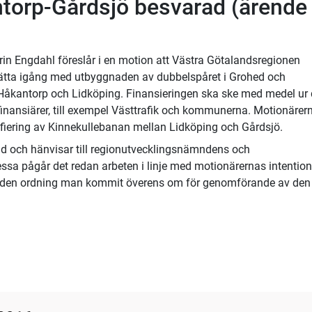
torp-Gårdsjö besvarad (ärende
n Engdahl föreslår i en motion att Västra Götalandsregionen
ätta igång med utbyggnaden av dubbelspåret i Grohed och
 Håkantorp och Lidköping. Finansieringen ska ske med medel ur
inansiärer, till exempel Västtrafik och kommunerna. Motionärer
trifiering av Kinnekullebanan mellan Lidköping och Gårdsjö.
 och hänvisar till regionutvecklingsnämndens och
essa pågår det redan arbeten i linje med motionärernas intention
ån den ordning man kommit överens om för genomförande av den