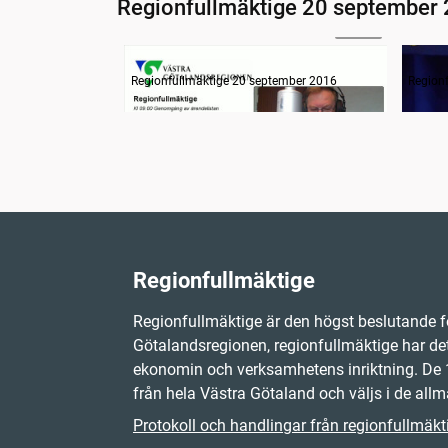
Regionfullmäktige 20 september
24:48
Information om dagens ärenden
Inled
Regionfullmäktige 20 september 2016
Region
Regionfullmäktige
Regionfullmäktige är den högst beslutande f
Götalandsregionen, regionfullmäktige har det
ekonomin och verksamhetens inriktning. D
från hela Västra Götaland och väljs i de allm
Protokoll och handlingar från regionfullmäkt