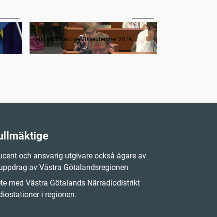
14:15
46:45
Interpellation om sommarsituationen i vården
Interpellation om väntetider och tillgängligheten inom ...
Ärenden 4-5
Regionfullmäktige 20 september 2016
Regionfullmäktige
ullmäktige
cent och ansvarig utgivare också ägare av
 uppdrag av Västra Götalandsregionen
e med Västra Götalands Närradiodistrikt
iostationer i regionen.