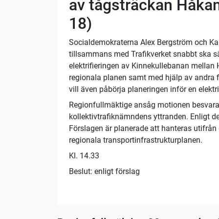
av tågsträckan Håkan
18)
Socialdemokraterna Alex Bergström och Kari
tillsammans med Trafikverket snabbt ska s
elektrifieringen av Kinnekullebanan mellan
regionala planen samt med hjälp av andra f
vill även påbörja planeringen inför en elek
Regionfullmäktige ansåg motionen besvarad
kollektivtrafiknämndens yttranden. Enligt d
Förslagen är planerade att hanteras utifr
regionala transportinfrastrukturplanen.
Kl. 14.33
Beslut: enligt förslag