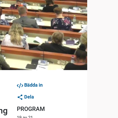
Bädda in
Dela
PROGRAM
ng
19 av 21