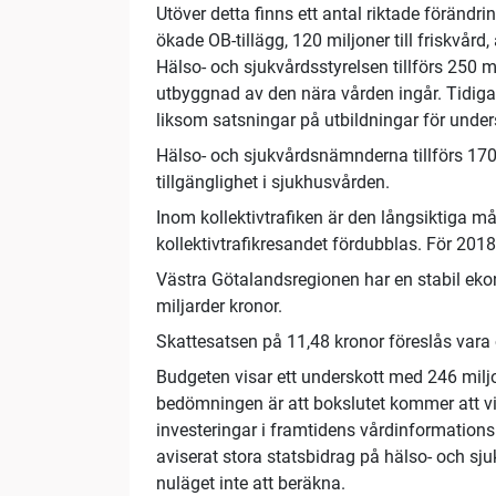
Utöver detta finns ett antal riktade förändri
ökade OB-tillägg, 120 miljoner till friskvård,
Hälso- och sjukvårdsstyrelsen tillförs 250 
utbyggnad av den nära vården ingår. Tidigar
liksom satsningar på utbildningar för under
Hälso- och sjukvårdsnämnderna tillförs 170 
tillgänglighet i sjukhusvården.
Inom kollektivtrafiken är den långsiktiga må
kollektivtrafikresandet fördubblas. För 2018
Västra Götalandsregionen har en stabil ekon
miljarder kronor.
Skattesatsen på 11,48 kronor föreslås vara
Budgeten visar ett underskott med 246 milj
bedömningen är att bokslutet kommer att visa
investeringar i framtidens vårdinformations
aviserat stora statsbidrag på hälso- och 
nuläget inte att beräkna.