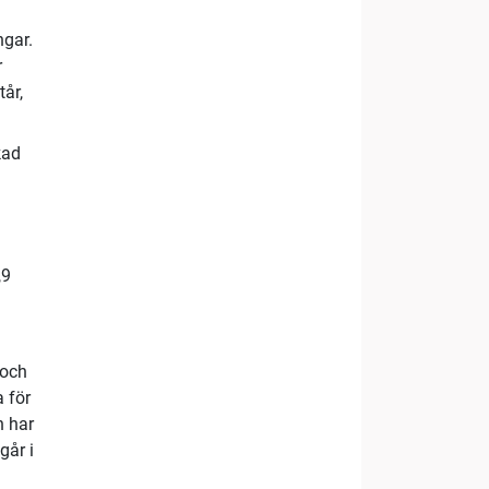
ngar.
r
tår,
kad
,9
 och
a för
n har
går i