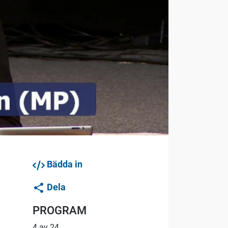
Bädda in
Dela
PROGRAM
4 av 24