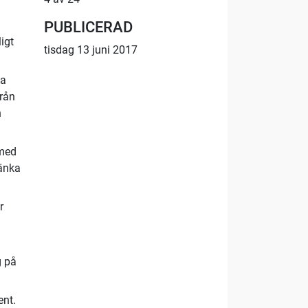
PUBLICERAD
igt
tisdag 13 juni 2017
na
rån
h
 med
sänka
r
g på
ent.