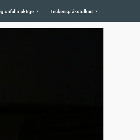
egionfullmäktige
Teckenspråkstolkad