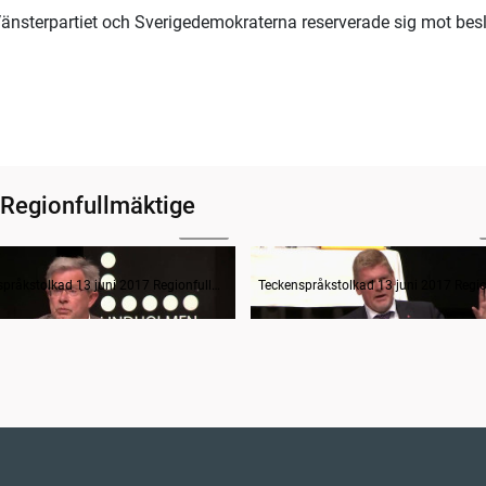
Vänsterpartiet och Sverigedemokraterna reserverade sig mot besl
 Regionfullmäktige
28:28
Budget VGR - Regional utveckling - Infrastruktur
Teckenspråkstolkad 13 juni 2017 Regionfullmäktige