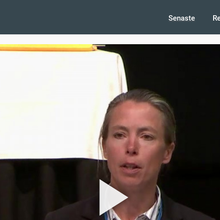
Senaste
R