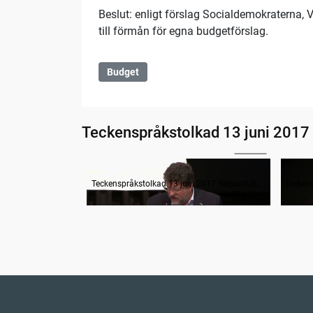
Beslut: enligt förslag Socialdemokraterna, 
till förmån för egna budgetförslag.
Budget
Teckenspråkstolkad 13 juni 2017
31:05
Budget VGR - Övergripande regionutvecklingsdebatt
Teckenspråkstolkad 13 juni 2017 Regionfullmäktige