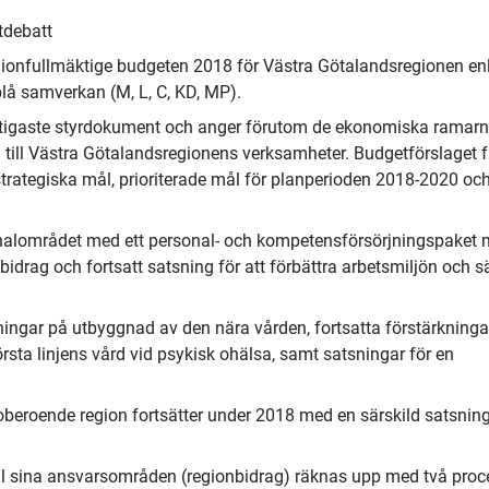
tdebatt
egionfullmäktige budgeten 2018 för Västra Götalandsregionen enl
lå samverkan (M, L, C, KD, MP).
ktigaste styrdokument och anger förutom de ekonomiska ramar
ll Västra Götalandsregionens verksamheter. Budgetförslaget f
trategiska mål, prioriterade mål för planperioden 2018-2020 oc
onalområdet med ett personal- och kompetensförsörjningspaket
sbidrag och fortsatt satsning för att förbättra arbetsmiljön och 
ningar på utbyggnad av den nära vården, fortsatta förstärkninga
sta linjens vård vid psykisk ohälsa, samt satsningar för en
iloberoende region fortsätter under 2018 med en särskild satsnin
ll sina ansvarsområden (regionbidrag) räknas upp med två proc