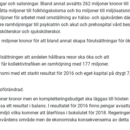
ngar och satsningar. Bland annat avsätts 262 miljoner kronor till
 åtta miljoner till folkhögskolorna och tio miljoner till miljösatsni
miljoner för arbetet med omställning av hälso- och sjukvården dä
e ramhöjningar till psykiatrin och akut och prehospital vård bes
sköterskor och sjuksköterskor.
miljoner kronor för att bland annat skapa förutsättningar för ö
lsättningen att andelen hållbara resor ska öka och att
 får kollektivtrafiken en ramhöjning med 177 miljoner.
omi med ett starkt resultat för 2016 och eget kapital på drygt 7
 oförändrad.
oner kronor men en kompletteringsbudget ska läggas till hösten
 ett resultat i balans. I resultatet för 2016 finns pengar avsatt
miljö vilka kommer att återföras i bokslutet för 2018. Regeringe
sjukvårdens område men de ekonomiska konsekvenserna av detta 