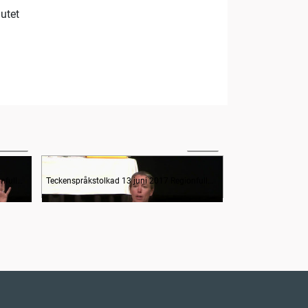
utet
09:44
02:24
Budget VGR - Regional utveckling - Näringsliv
Budget VGR - Regional utveckling - Forskning och utveckling
Teckenspråkstolkad 13 juni 2017 Regionfullmäktige
Teckenspråkstolkad 13 juni 2017 Regionfullmäktige