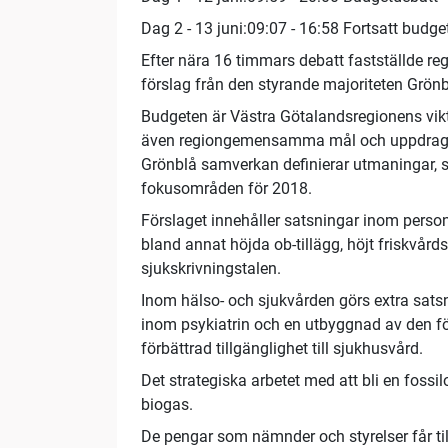
Dag 2 - 13 juni:09:07 - 16:58 Fortsatt budge
Efter nära 16 timmars debatt fastställde r
förslag från den styrande majoriteten Grönb
Budgeten är Västra Götalandsregionens vi
även regiongemensamma mål och uppdrag ti
Grönblå samverkan definierar utmaningar, s
fokusområden för 2018.
Förslaget innehåller satsningar inom pers
bland annat höjda ob-tillägg, höjt friskvård
sjukskrivningstalen.
Inom hälso- och sjukvården görs extra sats
inom psykiatrin och en utbyggnad av den för
förbättrad tillgänglighet till sjukhusvård.
Det strategiska arbetet med att bli en foss
biogas.
De pengar som nämnder och styrelser får ti