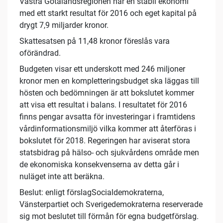
Västra Götalandsregionen har en stabil ekonomi
med ett starkt resultat för 2016 och eget kapital på
drygt 7,9 miljarder kronor.
Skattesatsen på 11,48 kronor föreslås vara
oförändrad.
Budgeten visar ett underskott med 246 miljoner
kronor men en kompletteringsbudget ska läggas till
hösten och bedömningen är att bokslutet kommer
att visa ett resultat i balans. I resultatet för 2016
finns pengar avsatta för investeringar i framtidens
vårdinformationsmiljö vilka kommer att återföras i
bokslutet för 2018. Regeringen har aviserat stora
statsbidrag på hälso- och sjukvårdens område men
de ekonomiska konsekvenserna av detta går i
nuläget inte att beräkna.
Beslut: enligt förslagSocialdemokraterna,
Vänsterpartiet och Sverigedemokraterna reserverade
sig mot beslutet till förmån för egna budgetförslag.