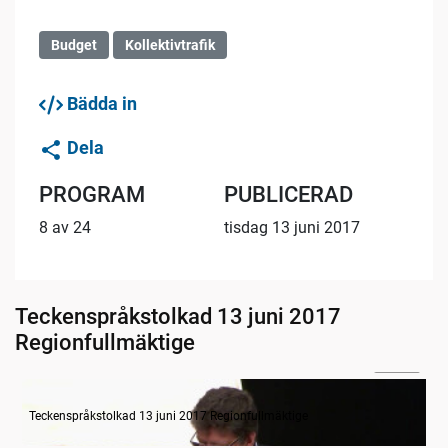
Budget
Kollektivtrafik
Bädda in
Dela
PROGRAM
PUBLICERAD
8 av 24
tisdag 13 juni 2017
Teckenspråkstolkad 13 juni 2017
Regionfullmäktige
31:05
Budget VGR - Övergripande regionutvecklingsdebatt
Teckenspråkstolkad 13 juni 2017 Regionfullmäktige