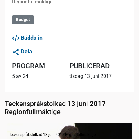
Regionfullmäktige
Budget
Bädda in
Dela
PROGRAM
PUBLICERAD
5 av 24
tisdag 13 juni 2017
Teckenspråkstolkad 13 juni 2017
Regionfullmäktige
31:05
Budget VGR - Övergripande regionutvecklingsdebatt
Teckenspråkstolkad 13 juni 2017 Regionfullmäktige