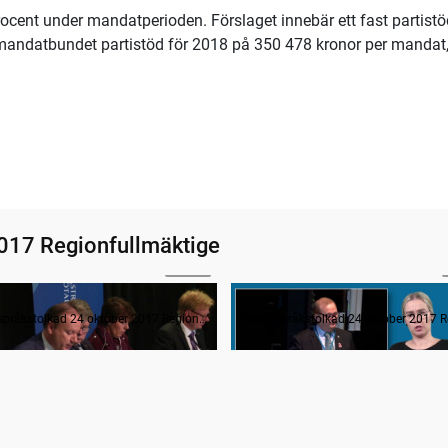
ocent under mandatperioden. Förslaget innebär ett fast partistö
 mandatbundet partistöd för 2018 på 350 478 kronor per mandat
017 Regionfullmäktige
02:51
ande formalia
Frågestund
Teckenspråkstolkad 24 oktober 2017 Regionfullmäktige