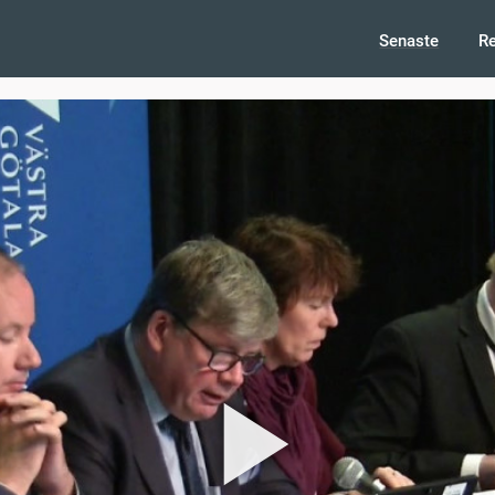
Senaste
R