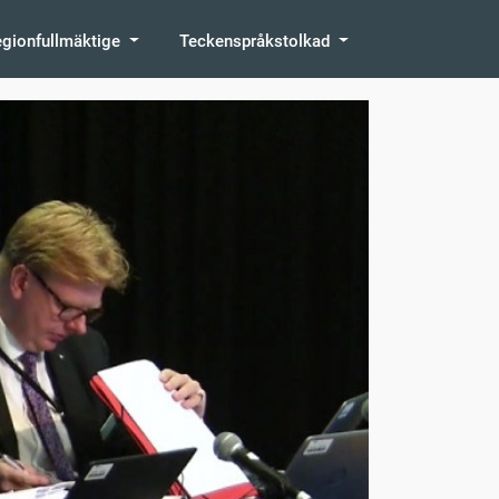
egionfullmäktige
Teckenspråkstolkad