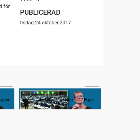
d för
PUBLICERAD
,
tisdag 24 oktober 2017
58:35
20:25
Interpellation om vårdskador
Teckenspråkstolkad 24 oktober 2017 Regionfullmäktige
Teckenspråkstolkad 24 oktober 2017 Regionfullmäktige