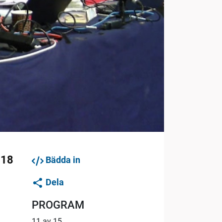
018
Bädda in
Dela
PROGRAM
11 av 15