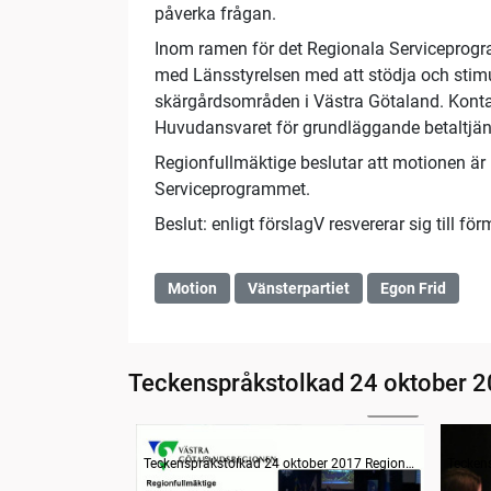
påverka frågan.
Inom ramen för det Regionala Serviceprog
med Länsstyrelsen med att stödja och stimul
skärgårdsområden i Västra Götaland. Kontan
Huvudansvaret för grundläggande betaltjäns
Regionfullmäktige beslutar att motionen är
Serviceprogrammet.
Beslut: enligt förslagV resvererar sig till f
Motion
Vänsterpartiet
Egon Frid
Teckenspråkstolkad 24 oktober 2
10:08
Information
Inled
Teckenspråkstolkad 24 oktober 2017 Regionfullmäktige