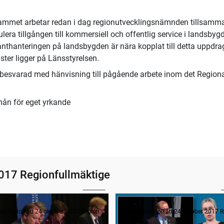
rammet arbetar redan i dag regionutvecklingsnämnden tillsamm
era tillgången till kommersiell och offentlig service i landsbyg
thanteringen på landsbygden är nära kopplat till detta uppdra
ter ligger på Länsstyrelsen.
 besvarad med hänvisning till pågående arbete inom det Region
örmån för eget yrkande
017 Regionfullmäktige
02:51
ande formalia
Frågestund
Teckenspråkstolkad 24 oktober 2017 Regionfullmäktige