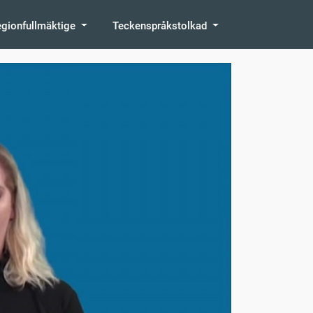
egionfullmäktige
Teckenspråkstolkad