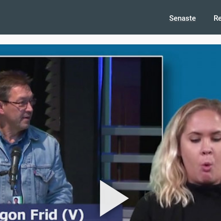
Senaste
R