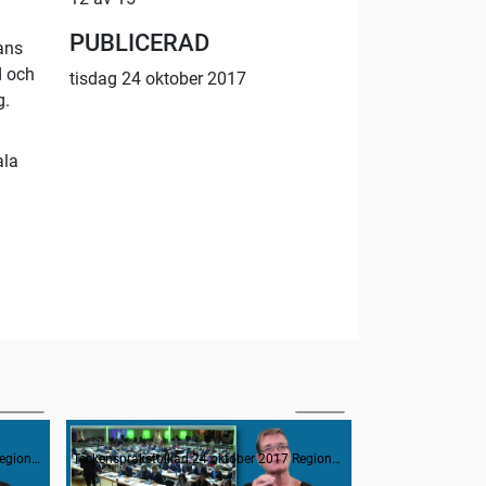
PUBLICERAD
ans
d och
tisdag 24 oktober 2017
g.
ala
58:35
20:25
Interpellation om vårdskador
Teckenspråkstolkad 24 oktober 2017 Regionfullmäktige
Teckenspråkstolkad 24 oktober 2017 Regionfullmäktige