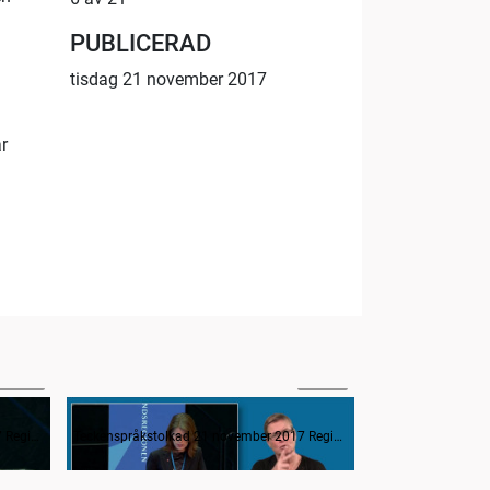
PUBLICERAD
tisdag 21 november 2017
r
52:26
55:28
Interpellation om stängning av vårdcentraler
Teckenspråkstolkad 21 november 2017 Regionfullmäktige
Teckenspråkstolkad 21 november 2017 Regionfullmäktige