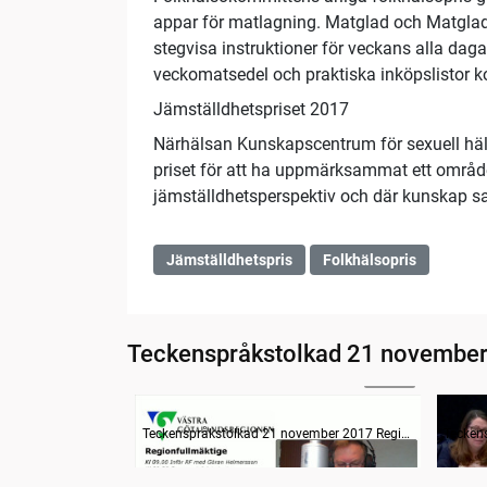
appar för matlagning. Matglad och Matglad 
stegvisa instruktioner för veckans alla dag
veckomatsedel och praktiska inköpslistor ko
Jämställdhetspriset 2017
Närhälsan Kunskapscentrum för sexuell häl
priset för att ha uppmärksammat ett område 
jämställdhetsperspektiv och där kunskap s
Jämställdhetspris
Folkhälsopris
Teckenspråkstolkad 21 november
29:53
Information
Inled
Teckenspråkstolkad 21 november 2017 Regionfullmäktige