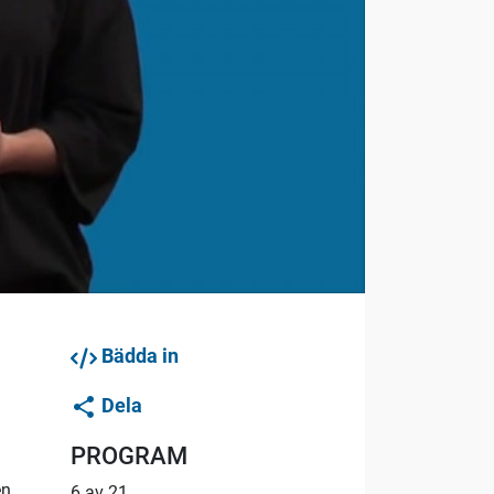
Bädda in
Dela
PROGRAM
en
6 av 21