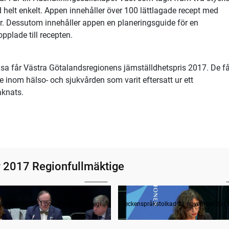
helt enkelt. Appen innehåller över 100 lättlagade recept med
ar. Dessutom innehåller appen en planeringsguide för en
pplade till recepten.
sa får Västra Götalandsregionens jämställdhetspris 2017. De få
inom hälso- och sjukvården som varit eftersatt ur ett
aknats.
 2017 Regionfullmäktige
02:26
ande formalia
Frågestund
Teckenspråkstolkad 21 november 2017 Regionfullmäktige