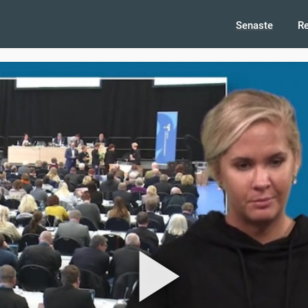
Senaste
R