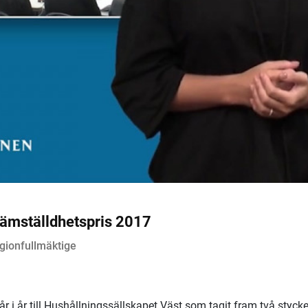
 jämställdhetspris 2017
gionfullmäktige
r i år till Hushållningssällskapet Väst som tagit fram två styck