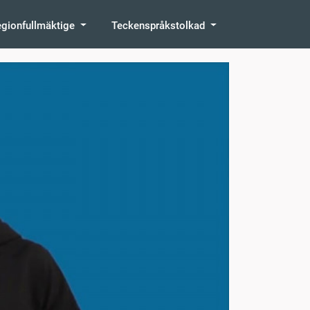
egionfullmäktige
Teckenspråkstolkad