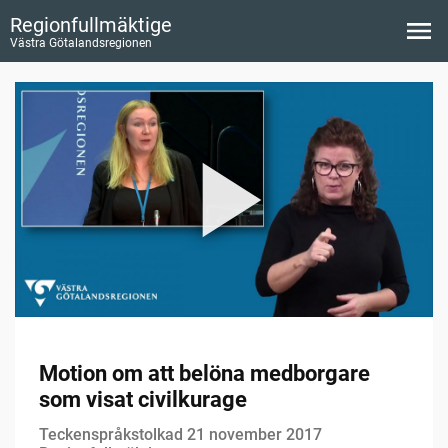
Regionfullmäktige
Västra Götalandsregionen
Motion om att belöna medborgare
som visat civilkurage
Teckenspråkstolkad 21 november 2017