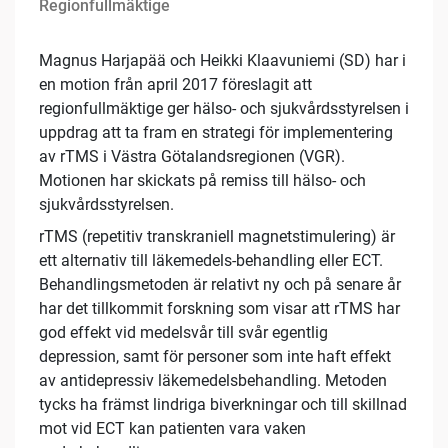
Regionfullmäktige
Magnus Harjapää och Heikki Klaavuniemi (SD) har i
en motion från april 2017 föreslagit att
regionfullmäktige ger hälso- och sjukvårdsstyrelsen i
uppdrag att ta fram en strategi för implementering
av rTMS i Västra Götalandsregionen (VGR).
Motionen har skickats på remiss till hälso- och
sjukvårdsstyrelsen.
rTMS (repetitiv transkraniell magnetstimulering) är
ett alternativ till läkemedels-behandling eller ECT.
Behandlingsmetoden är relativt ny och på senare år
har det tillkommit forskning som visar att rTMS har
god effekt vid medelsvår till svår egentlig
depression, samt för personer som inte haft effekt
av antidepressiv läkemedelsbehandling. Metoden
tycks ha främst lindriga biverkningar och till skillnad
mot vid ECT kan patienten vara vaken