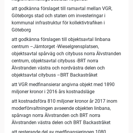
att godkänna förslaget till ramavtal mellan VGR,
Göteborgs stad och staten om investeringar i
kommunal infrastruktur för kollektivtrafiken i
Göteborg
att godkänna förslagen till objektsavtal linbana
centrum –Järntorget -Wieselgrensplatsen,
objektsavtal spårväg och citybuss norra Älvstranden
centrum, objektsavtal citybuss -BRT norra
Älvstranden västra och nordvästra delen och
objektsavtal citybuss –BRT Backastråket
att VGR medfinansierar angivna objekt med 1890
miljoner kronor i 2016 års kostnadsläge
att kostnadsföra 810 miljoner kronor år 2017 inom
moderförvaltningen avseende objekten linbana,
spårvagn norra Älvstranden och BRT norra
Älvstranden västra delen och BRT Backastråket
att resterande del av medfinansieringen 1080