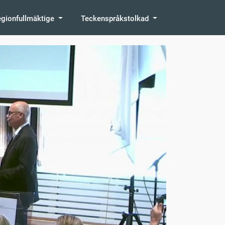
egionfullmäktige
Teckenspråkstolkad