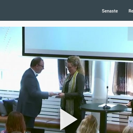
Senaste
R