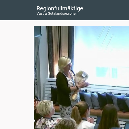
Regionfullmäktige
Västra Götalandsregionen