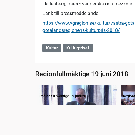
Hallenberg, barocksångerska och mezzosop
Länk till pressmeddelande
https://www.vgregion.se/kultur/vastra-gota
gotalandsregionens-kulturpris-2018/
Kultur
Kulturpriset
Regionfullmäktige 19 juni 2018
1:51:41
Övergripande hälso- och sjukvårdsdebatt
Regionfullmäktige 19 juni 2018
Regionf