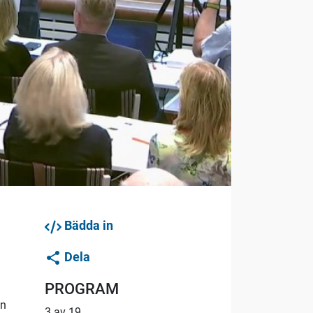
Bädda in
Dela
PROGRAM
nn
3 av 19