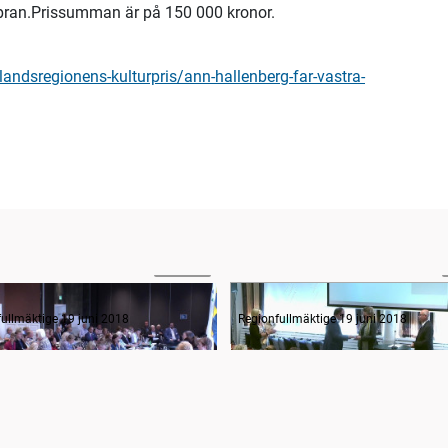
ran.Prissumman är på 150 000 kronor.
landsregionens-kulturpris/ann-hallenberg-far-vastra-
1:19:21
Hälso- och sjukvård: primärvård, sjukhusvård, psykiatri, tandvård, habilitering hälsa
Utdelning av 2018 års kultur
ullmäktige 19 juni 2018
Regionfullmäktige 19 juni 2018