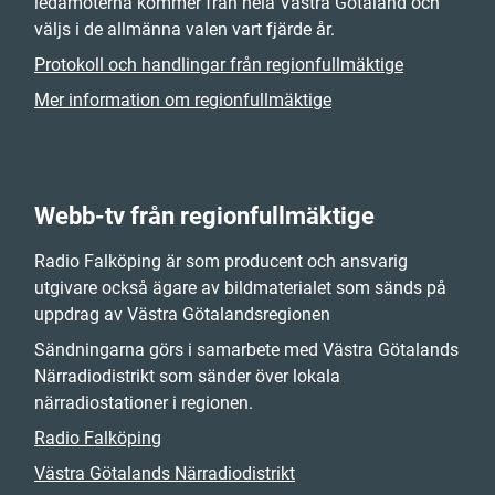
ledamöterna kommer från hela Västra Götaland och
väljs i de allmänna valen vart fjärde år.
Protokoll och handlingar från regionfullmäktige
Mer information om regionfullmäktige
Webb-tv från regionfullmäktige
Radio Falköping är som producent och ansvarig
utgivare också ägare av bildmaterialet som sänds på
uppdrag av Västra Götalandsregionen
Sändningarna görs i samarbete med Västra Götalands
Närradiodistrikt som sänder över lokala
närradiostationer i regionen.
Radio Falköping
Västra Götalands Närradiodistrikt