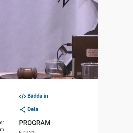
Bädda in
Dela
PROGRAM
er
 om
9 av 21