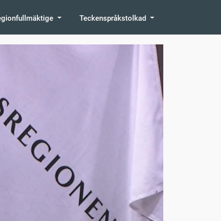
egionfullmäktige
Teckenspråkstolkad