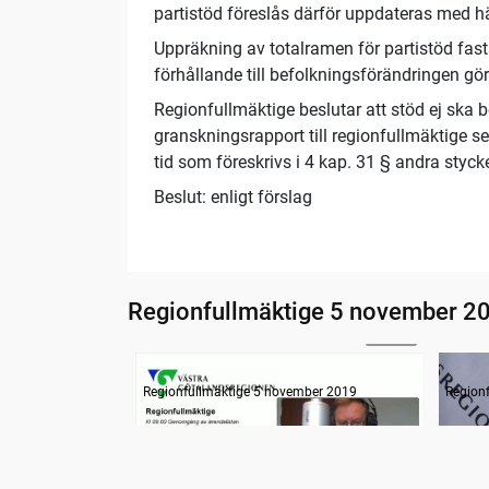
partistöd föreslås därför uppdateras med hä
Uppräkning av totalramen för partistöd fast
förhållande till befolkningsförändringen g
Regionfullmäktige beslutar att stöd ej ska b
granskningsrapport till regionfullmäktige s
tid som föreskrivs i 4 kap. 31 § andra sty
Beslut: enligt förslag
Regionfullmäktige 5 november 2
24:44
Information
Regionfullmäktige 5 november 2019
Region