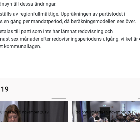
nsyn till dessa ändringar.
ställs av regionfullmäktige. Uppräkningen av partistödet i
örs en gång per mandatperiod, då beräkningsmodellen ses över.
etalas till parti som inte har lämnat redovisning och
enast sex månader efter redovisningsperiodens utgång, vilket är
cket kommunallagen.
019
02:22
Avsägelser och anmälan av nyvalda i regionfullmäktige
Frågestund
fullmäktige 5 november 2019
Regionfullmäktige 5 november 2019