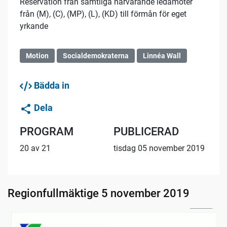
Reservation från samtliga närvarande ledamöter
från (M), (C), (MP), (L), (KD) till förmån för eget
yrkande
Motion
Socialdemokraterna
Linnéa Wall
Bädda in
Dela
PROGRAM
PUBLICERAD
20 av 21
tisdag 05 november 2019
Regionfullmäktige 5 november 2019
24:44
Information