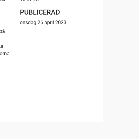
PUBLICERAD
onsdag 26 april 2023
 på
ka
rorna
23:10
48:57