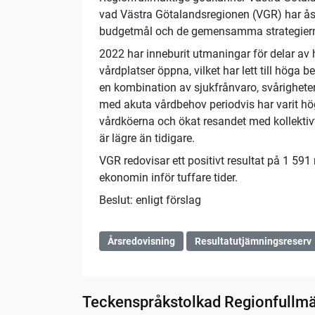
vad Västra Götalandsregionen (VGR) har åst
budgetmål och de gemensamma strategier
2022 har inneburit utmaningar för delar av h
vårdplatser öppna, vilket har lett till höga 
en kombination av sjukfrånvaro, svårigheter 
med akuta vårdbehov periodvis har varit hö
vårdköerna och ökat resandet med kollektiv
är lägre än tidigare.
VGR redovisar ett positivt resultat på 1 591
ekonomin inför tuffare tider.
Beslut: enligt förslag
Årsredovisning
Resultatutjämningsreserv
Teckenspråkstolkad Regionfullmä
02:06