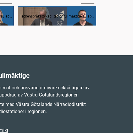
3. Interpellation av C. Brännberg (KD) om Kinnekullebanan
4. Interpellation av KD om sjukhusens påstådda underfinansiering
Teckenspråkstolkad Regionfullmäktige 18 april 2023
Teckenspråkstolkad Regionfullmäktige 18 april 2023
ullmäktige
cent och ansvarig utgivare också ägare av
 uppdrag av Västra Götalandsregionen
e med Västra Götalands Närradiodistrikt
iostationer i regionen.
rikt