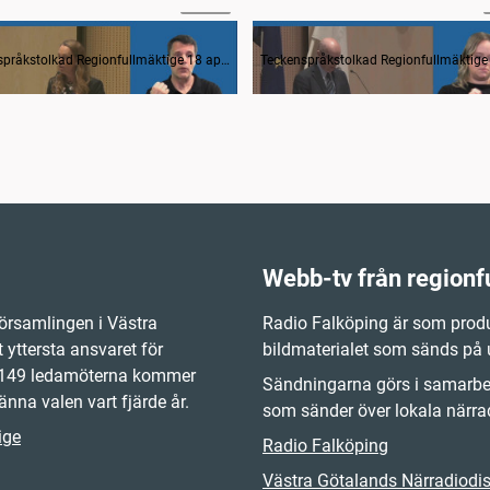
rågestund
Teckenspråkstolkad Regionfullmäktige 18 april 2023
Webb-tv från regionf
örsamlingen i Västra
Radio Falköping är som produ
 yttersta ansvaret för
bildmaterialet som sänds på
e 149 ledamöterna kommer
Sändningarna görs i samarbet
änna valen vart fjärde år.
som sänder över lokala närrad
ige
Radio Falköping
Västra Götalands Närradiodist