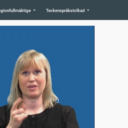
egionfullmäktige
Teckenspråkstolkad