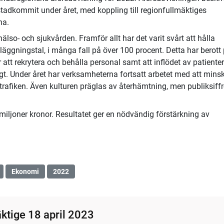
adkommit under året, med koppling till regionfullmäktiges
na.
älso- och sjukvården. Framför allt har det varit svårt att hålla
beläggningstal, i många fall på över 100 procent. Detta har berott
att rekrytera och behålla personal samt att inflödet av patienter
gt. Under året har verksamheterna fortsatt arbetet med att mins
trafiken. Även kulturen präglas av återhämtning, men publiksiff
 miljoner kronor. Resultatet ger en nödvändig förstärkning av
Ekonomi
2022
ktige 18 april 2023
10:34