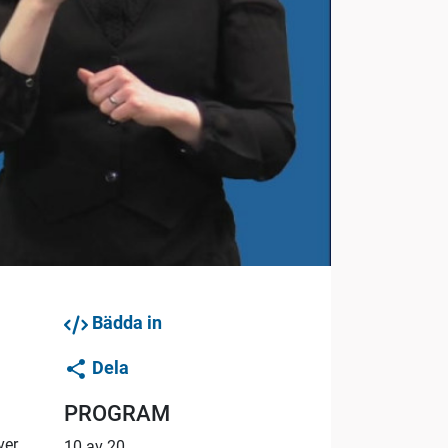
Bädda in
Dela
PROGRAM
ver
10 av 20