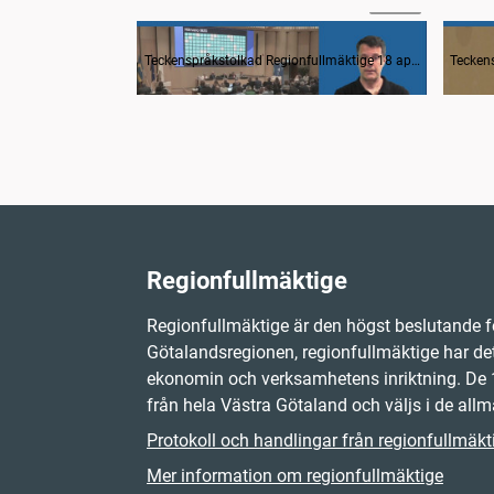
1. Mötets öppnande
2. F
Teckenspråkstolkad Regionfullmäktige 18 april 2023
Regionfullmäktige
Regionfullmäktige är den högst beslutande f
Götalandsregionen, regionfullmäktige har det
ekonomin och verksamhetens inriktning. D
från hela Västra Götaland och väljs i de allm
Protokoll och handlingar från regionfullmäkt
Mer information om regionfullmäktige