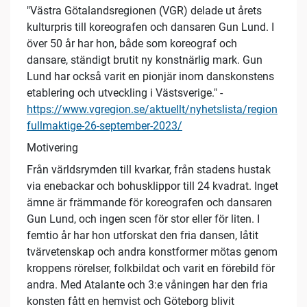
"Västra Götalandsregionen (VGR) delade ut årets
kulturpris till koreografen och dansaren Gun Lund. I
över 50 år har hon, både som koreograf och
dansare, ständigt brutit ny konstnärlig mark. Gun
Lund har också varit en pionjär inom danskonstens
etablering och utveckling i Västsverige." -
https://www.vgregion.se/aktuellt/nyhetslista/region
fullmaktige-26-september-2023/
Motivering
Från världsrymden till kvarkar, från stadens hustak
via enebackar och bohusklippor till 24 kvadrat. Inget
ämne är främmande för koreografen och dansaren
Gun Lund, och ingen scen för stor eller för liten. I
femtio år har hon utforskat den fria dansen, låtit
tvärvetenskap och andra konstformer mötas genom
kroppens rörelser, folkbildat och varit en förebild för
andra. Med Atalante och 3:e våningen har den fria
konsten fått en hemvist och Göteborg blivit