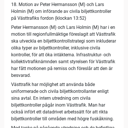
18. Motion av Peter Hermansson (M) och Lars
Holmin (M) om införande av civila biljettkontroller
på Västtrafiks fordon (klockan 13:52)
Peter Hermansson (M) och Lars Holmin (M) har i en
motion till regionfullmäktige föreslagit att Västtrafik
ska utveckla en biljettkontrollstrategi som inkluderar
olika typer av biljettkontroller, inklusive civila
kontroller, för att öka intäkterna. Infrastruktur- och
kollektivtrafiknämnden samt styrelsen för Västtrafik
har fått motionen på remiss och föreslår att den är
besvarad.
Västtrafik har möjlighet att använda både
uniformerade och civila biljettkontrollanter enligt
sina avtal. En intern utredning om civila
biljettkontroller pågår inom Västtrafik. Man har
också infört ett datadrivet arbetssätt för att rikta
biljettkontroller till områden med högre fuskåkning.
Med tanke på pågående utredning och de befintliga