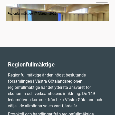
Tyst minut för Monica Selin
Regionfullmäktige 17 februari 2026
Regionfullmäktige
Regionfullmäktige är den högst beslutande
församlingen i Västra Götalandsregionen,
regionfullmäktige har det yttersta ansvaret för
ekonomin och verksamhetens inriktning. De 149
ledamöterna kommer från hela Västra Götaland och
väljs i de allmänna valen vart fjärde år.
Protokoll och handlingar från regionfullmäktige