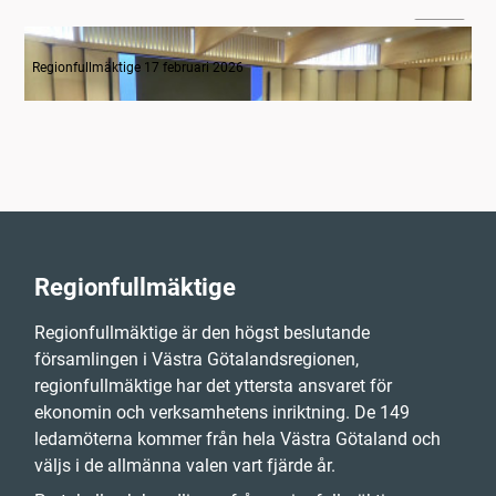
01:48
Tyst minut för Monica Selin
Regionfullmäktige 17 februari 2026
Regionfullmäktige
Regionfullmäktige är den högst beslutande
församlingen i Västra Götalandsregionen,
regionfullmäktige har det yttersta ansvaret för
ekonomin och verksamhetens inriktning. De 149
ledamöterna kommer från hela Västra Götaland och
väljs i de allmänna valen vart fjärde år.