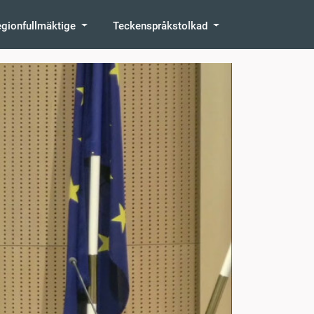
egionfullmäktige
Teckenspråkstolkad