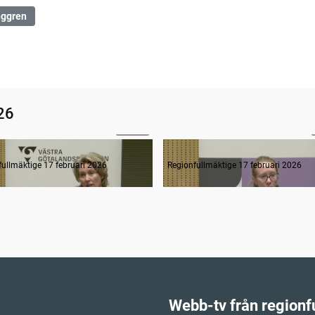
nggren
26
59:08
rågestund
fullmäktige 17 februari 2026
Regionfullmäktige 17 februari 2026
Webb-tv från regionf