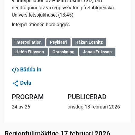
9. Interpellation av Håkan Lösnitz (SD) om
neddragning av vuxenpsykiatrin på Sahlgrenska
Universitetssjukhuset (18:45)
Interpellationen bordlägges
Interpellation
Psykiatri
Håkan Lösnitz
Helén Eliasson
Granskning
Jonas Eriksson
Bädda in
Dela
PROGRAM
PUBLICERAD
24 av 26
onsdag 18 februari 2026
Regionfullmäktige 17 februari 2026