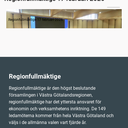
01:48
Tyst minut för Monica Selin
Regionfullmäktige 17 februari 2026
Regionfullmäktige
Regionfullmäktige är den högst beslutande
församlingen i Västra Götalandsregionen,
regionfullmäktige har det yttersta ansvaret för
ekonomin och verksamhetens inriktning. De 149
ledamöterna kommer från hela Västra Götaland och
väljs i de allmänna valen vart fjärde år.