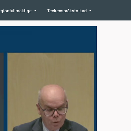
egionfullmäktige
Teckenspråkstolkad