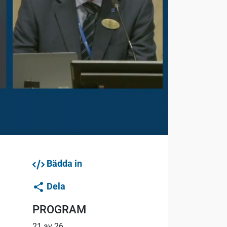
Bädda in
Dela
PROGRAM
n
21 av 26