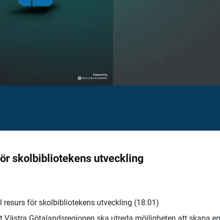
ör skolbibliotekens utveckling
resurs för skolbibliotekens utveckling (18:01)
tt Västra Götalandsregionen ska utreda möjligheten att skapa e