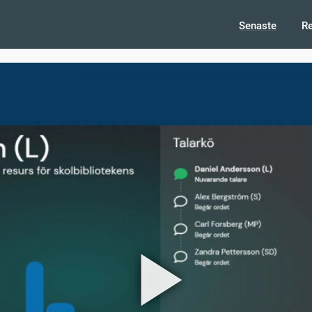
Senaste
R