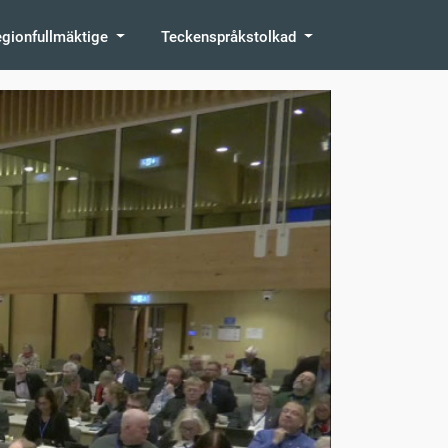
egionfullmäktige
Teckenspråkstolkad