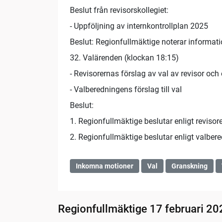
Beslut från revisorskollegiet:
- Uppföljning av internkontrollplan 2025
Beslut: Regionfullmäktige noterar informat
32. Valärenden (klockan 18:15)
- Revisorernas förslag av val av revisor och
- Valberedningens förslag till val
Beslut:
1. Regionfullmäktige beslutar enligt revisorer
2. Regionfullmäktige beslutar enligt valbered
Inkomna motioner
Val
Granskning
Regionfullmäktige 17 februari 20
01:48