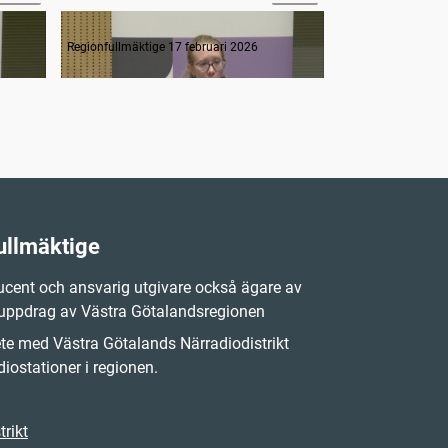
3. Interpellation om kunskap kring klimakteriet
Regionfullmäktige 17 februari 2026
Regionfullmäktige 
ullmäktige
cent och ansvarig utgivare också ägare av
 uppdrag av Västra Götalandsregionen
e med Västra Götalands Närradiodistrikt
iostationer i regionen.
rikt