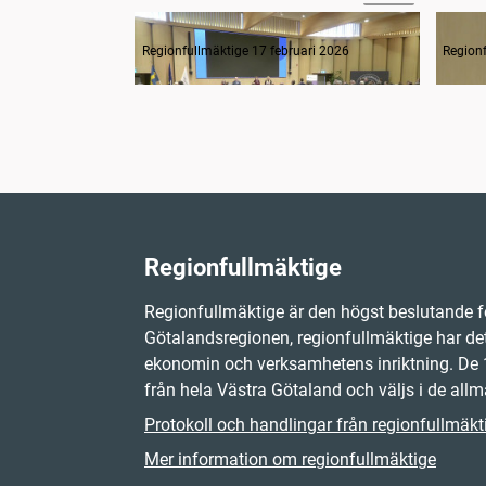
Tyst minut för Monica Selin
1. In
Regionfullmäktige 17 februari 2026
Regionf
Regionfullmäktige
Regionfullmäktige är den högst beslutande f
Götalandsregionen, regionfullmäktige har det
ekonomin och verksamhetens inriktning. D
från hela Västra Götaland och väljs i de allm
Protokoll och handlingar från regionfullmäkt
Mer information om regionfullmäktige