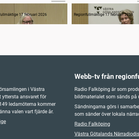
ledning
2. Frågestund
ullmäktige 17 februari 2026
Regionfullmäktige 17 februari 2026
Webb-tv från regionf
örsamlingen i Västra
Radio Falköping är som produ
 yttersta ansvaret för
bildmaterialet som sänds på
e 149 ledamöterna kommer
Sändningarna görs i samarbet
änna valen vart fjärde år.
som sänder över lokala närrad
ige
Radio Falköping
Västra Götalands Närradiodist