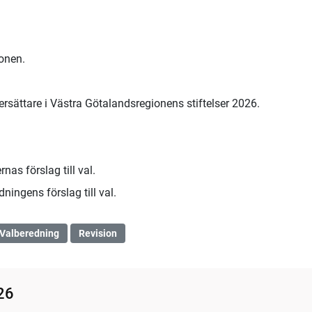
ionen.
 ersättare i Västra Götalandsregionens stiftelser 2026.
nas förslag till val.
ningens förslag till val.
Valberedning
Revision
26
03:02