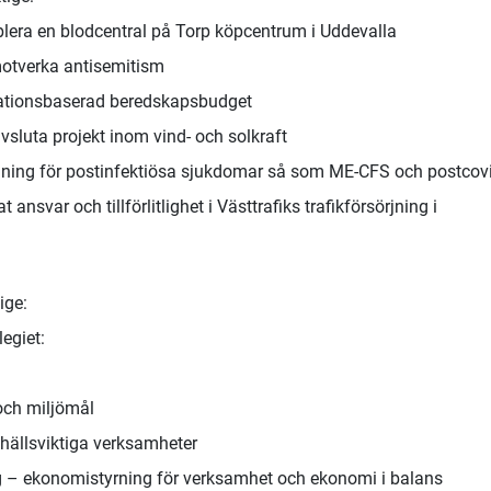
blera en blodcentral på Torp köpcentrum i Uddevalla
motverka antisemitism
tationsbaserad beredskapsbudget
sluta projekt inom vind- och solkraft
gning för postinfektiösa sjukdomar så som ME-CFS och postcov
ansvar och tillförlitlighet i Västtrafiks trafikförsörjning i
ige:
egiet:
 och miljömål
mhällsviktiga verksamheter
 – ekonomistyrning för verksamhet och ekonomi i balans