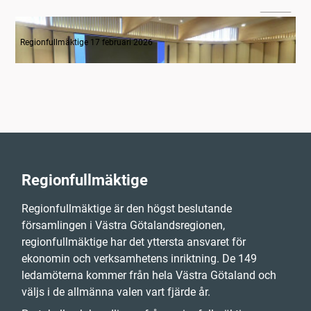
01:48
Tyst minut för Monica Selin
Regionfullmäktige 17 februari 2026
Regionfullmäktige
Regionfullmäktige är den högst beslutande
församlingen i Västra Götalandsregionen,
regionfullmäktige har det yttersta ansvaret för
ekonomin och verksamhetens inriktning. De 149
ledamöterna kommer från hela Västra Götaland och
väljs i de allmänna valen vart fjärde år.