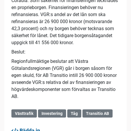
Coradia. Som säkerhet för finansieringen tecknades
en proprieborgen. Finansieringen behöver nu
refinansieras. VGR:s andel av det lån som ska
refinansieras är 26 900 000 kronor (motsvarande
42,3 procent) och ny borgen behöver tecknas som
säkerhet för lånet. Det tidigare borgensåtagandet
uppgick till 41 556 000 kronor.
Beslut:
Regionfullmäktige beslutar att Västra
Götalandsregionen (VGR) går i borgen såsom för
egen skuld, för AB Transitio intill 26 900 000 kronor
avseende VGR:s relativa del av finansieringen av
högvärdeskomponenter som förvaltas av Transitio
AB.
Västtrafik
Investering
Tåg
Transitio AB
Bädda in