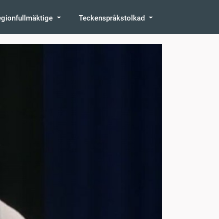
egionfullmäktige
Teckenspråkstolkad