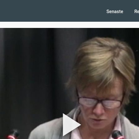
Senaste
R