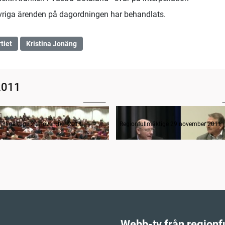
t övriga ärenden på dagordningen har behandlats.
tiet
Kristina Jonäng
2011
06:12
anträdets öppnande
Frågestund
fullmäktige 29 november 2011
Regionfullmäktige 29 november 2011
Webb-tv från regionf