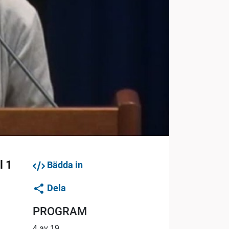
l 1
Bädda in
Dela
PROGRAM
4 av 19