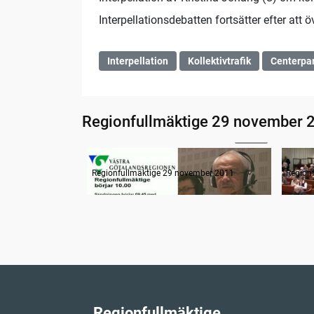
Interpellationsdebatten fortsätter efter at
Interpellation
Kollektivtrafik
Centerpar
Regionfullmäktige 29 november 
06:06
Radion informerar
Samm
Regionfullmäktige 29 november 2011
Region
Regionfullmäktige