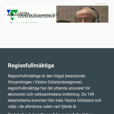
06:06
Radion informerar
Regionfullmäktige 29 november 2011
Regionfullmäktige
Regionfullmäktige är den högst beslutande
församlingen i Västra Götalandsregionen,
regionfullmäktige har det yttersta ansvaret för
ekonomin och verksamhetens inriktning. De 149
ledamöterna kommer från hela Västra Götaland och
väljs i de allmänna valen vart fjärde år.