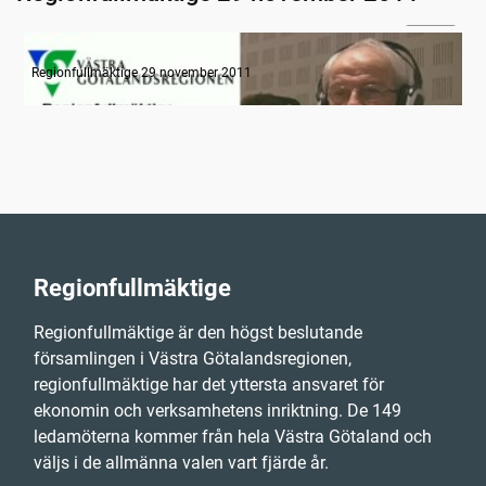
06:06
Radion informerar
Regionfullmäktige 29 november 2011
Regionfullmäktige
Regionfullmäktige är den högst beslutande
församlingen i Västra Götalandsregionen,
regionfullmäktige har det yttersta ansvaret för
ekonomin och verksamhetens inriktning. De 149
ledamöterna kommer från hela Västra Götaland och
väljs i de allmänna valen vart fjärde år.