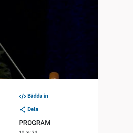
Bädda in
Dela
PROGRAM
10 av 24