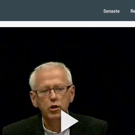
Senaste
R