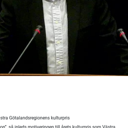
stra Götalandsregionens kulturpris
on”, så inleds motiveringen till årets kulturpris som Västra