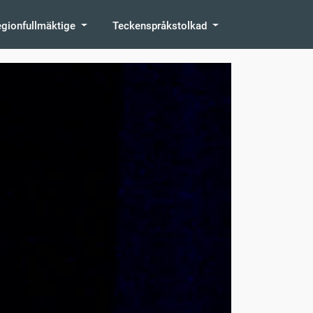
egionfullmäktige
Teckenspråkstolkad