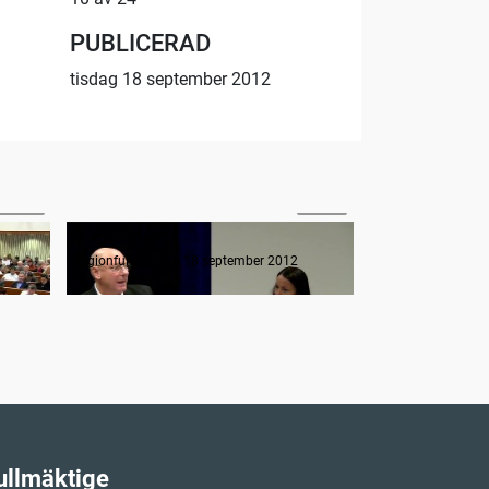
PUBLICERAD
tisdag 18 september 2012
07:56
12:54
Frågestund
Regionfullmäktige 18 september 2012
Regionfullmäktige
ullmäktige