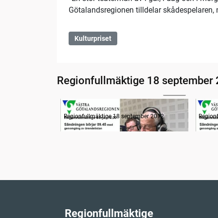
Götalandsregionen tilldelar skådespelaren, 
Kulturpriset
Regionfullmäktige 18 september
02:36
Radion informerar
Radio
Regionfullmäktige 18 september 2012
Region
Regionfullmäktige