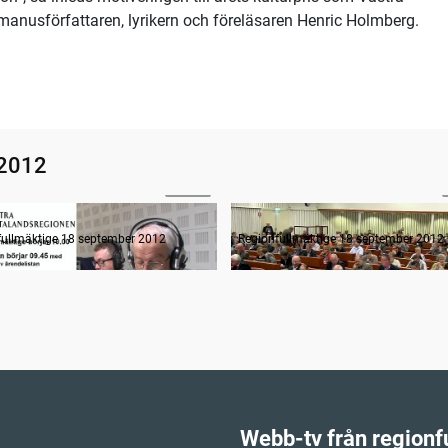
manusförfattaren, lyrikern och föreläsaren Henric Holmberg.
 2012
03:28
n informerar fortsättning
Sammanträdets öppnande
fullmäktige 18 september 2012
Regionfullmäktige 18 september 2012
Webb-tv från regionf