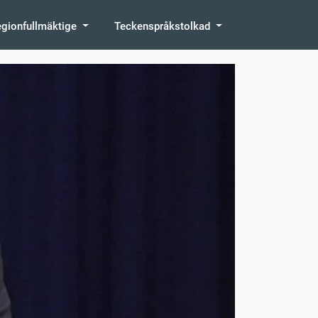
egionfullmäktige
Teckenspråkstolkad