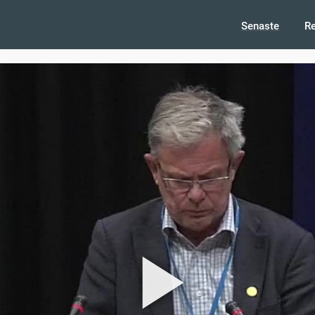
Senaste
R