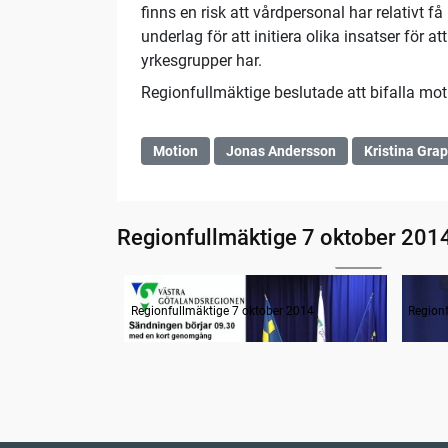
finns en risk att vårdpersonal har relativt f
underlag för att initiera olika insatser för
yrkesgrupper har.
Regionfullmäktige beslutade att bifalla mot
Motion
Jonas Andersson
Kristina Gra
Regionfullmäktige 7 oktober 201
12:07
Radion informerar
Samm
Regionfullmäktige 7 oktober 2014
Region