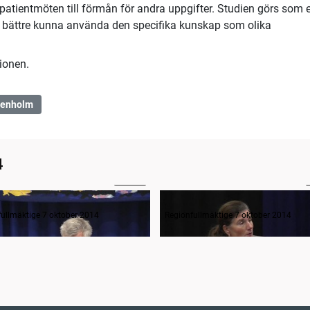
å patientmöten till förmån för andra uppgifter. Studien görs som e
 att bättre kunna använda den specifika kunskap som olika
ionen.
penholm
4
06:34
anträdets öppnande
Frågestund
fullmäktige 7 oktober 2014
Regionfullmäktige 7 oktober 2014