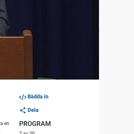
Bädda in
Dela
PROGRAM
ra en
t
7 av 20