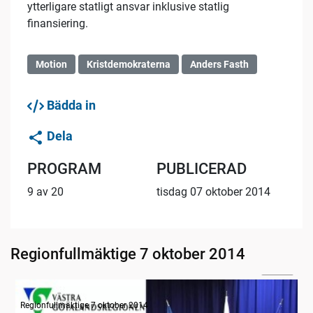
ytterligare statligt ansvar inklusive statlig
finansiering.
Motion
Kristdemokraterna
Anders Fasth
Bädda in
Dela
PROGRAM
PUBLICERAD
9 av 20
tisdag 07 oktober 2014
Regionfullmäktige 7 oktober 2014
12:07
Radion informerar
Regionfullmäktige 7 oktober 2014